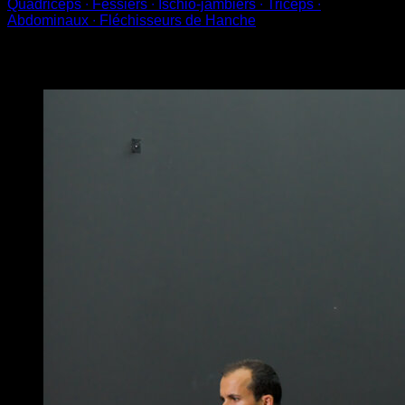
Quadriceps ∙ Fessiers ∙ Ischio-jambiers ∙ Triceps ∙
Abdominaux ∙ Fléchisseurs de Hanche
Vous pourriez aussi aimer