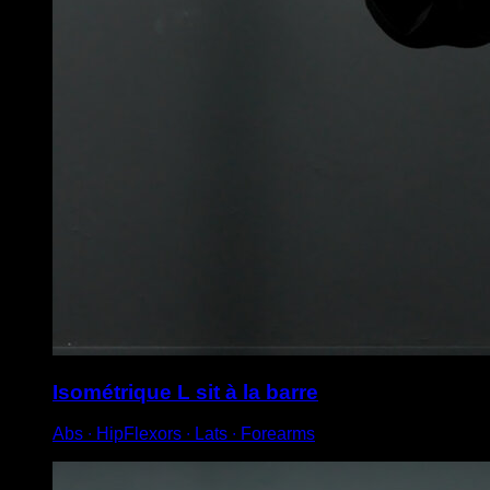
Isométrique L sit à la barre
Abs ∙ HipFlexors ∙ Lats ∙ Forearms