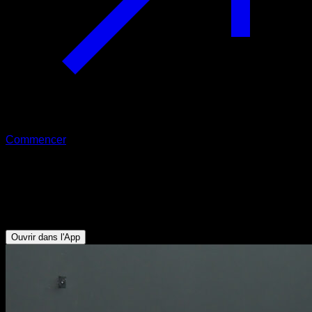
Commencer
Double fente et squat
Quadriceps - Mollets - Fessiers - Ischio-jambiers -
Fléchisseurs de Hanche
Ouvrir dans l'App