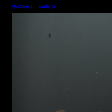
Quadriceps ∙ Hamstrings