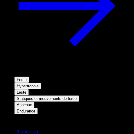
Force
Hypertrophie
Lesté
Statiques et mouvements de force
Anneaux
Endurance
Restez informé
Changelog