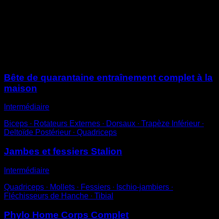
Effectue une double fente explosive
Profite du deuxième saut pour faire un squat, qui sera
également explosif afin de repasser en fente et
recommencer
Sessions
Bête de quarantaine entraînement complet à la
maison
Intermédiaire
Biceps ∙ Rotateurs Externes ∙ Dorsaux ∙ Trapèze Inférieur ∙
Deltoïde Postérieur ∙ Quadriceps
Jambes et fessiers Stalion
Intermédiaire
Quadriceps ∙ Mollets ∙ Fessiers ∙ Ischio-jambiers ∙
Fléchisseurs de Hanche ∙ Tibial
Phylo Home Corps Complet