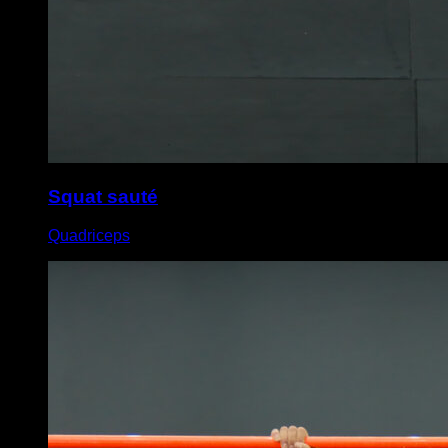
Squat sauté
Quadriceps