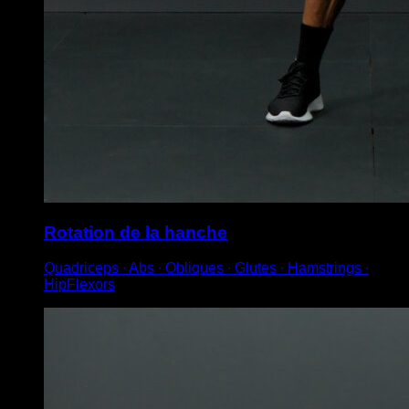
Rotation de la hanche
Quadriceps ∙ Abs ∙ Obliques ∙ Glutes ∙ Hamstrings ∙
HipFlexors