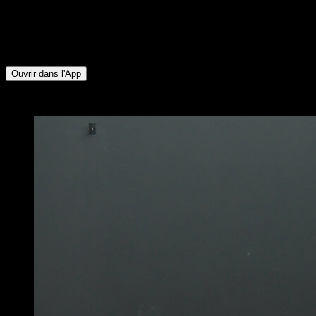
Supérieurs ∙ Pectoraux Inférieurs ∙ Biceps ∙ Rotateurs
Externes ∙ Trapèze Inférieur ∙ Deltoïde Postérieur ∙
Quadriceps ∙ Mollets ∙ Fessiers ∙ Ischio-jambiers ∙
Fléchisseurs de Hanche ∙ Deltoïde Antérieur ∙ Abdominaux
Ouvrir dans l'App
x
4
TOURS