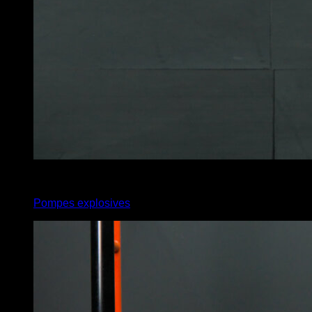
x
12
Pompes explosives