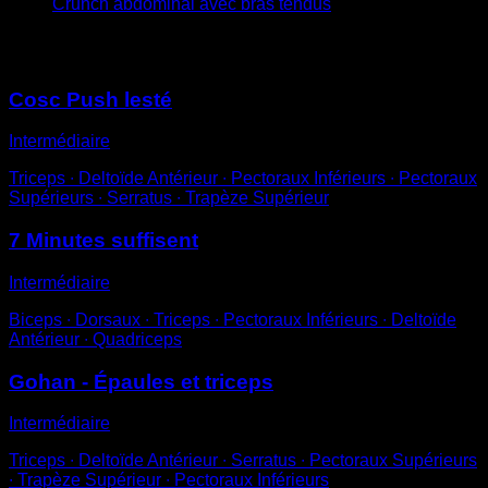
Crunch abdominal avec bras tendus
Vous pourriez aussi aimer
Cosc Push lesté
Intermédiaire
Triceps ∙ Deltoïde Antérieur ∙ Pectoraux Inférieurs ∙ Pectoraux
Supérieurs ∙ Serratus ∙ Trapèze Supérieur
7 Minutes suffisent
Intermédiaire
Biceps ∙ Dorsaux ∙ Triceps ∙ Pectoraux Inférieurs ∙ Deltoïde
Antérieur ∙ Quadriceps
Gohan - Épaules et triceps
Intermédiaire
Triceps ∙ Deltoïde Antérieur ∙ Serratus ∙ Pectoraux Supérieurs
∙ Trapèze Supérieur ∙ Pectoraux Inférieurs