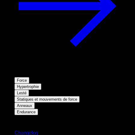
Force
Hypertrophie
Lesté
Statiques et mouvements de force
Anneaux
Endurance
Restez informé
Changelog