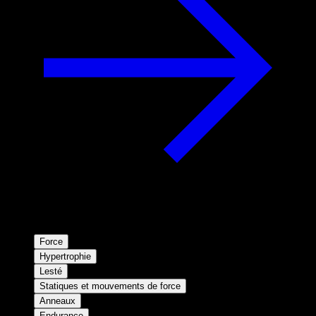
Force
Hypertrophie
Lesté
Statiques et mouvements de force
Anneaux
Endurance