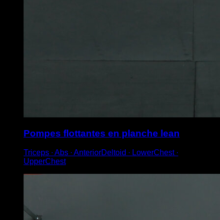
Pompes flottantes en planche lean
Triceps ∙ Abs ∙ AnteriorDeltoid ∙ LowerChest ∙
UpperChest