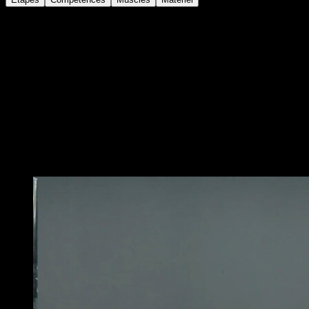
En position de L-sit sur les barres parallèles, les barres
basses, les poignées de push-up ou au sol, ramène tes
jambes et pousse les hanches vers l’arrière pour te
placer en position de tucked planche avec les coudes
verrouillés pendant une seconde, puis reviens à la
position initiale. Si tu le fais au sol ou avec des
poignées de push-up, il est possible que tu doives
croiser les jambes pendant la transition pour éviter de
toucher le sol.
Vous pourriez aussi aimer