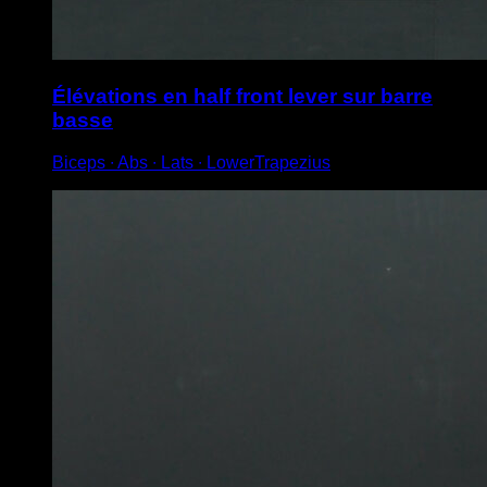
Élévations en half front lever sur barre
basse
Biceps ∙ Abs ∙ Lats ∙ LowerTrapezius