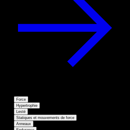
Force
Hypertrophie
Lesté
Statiques et mouvements de force
Anneaux
Endurance