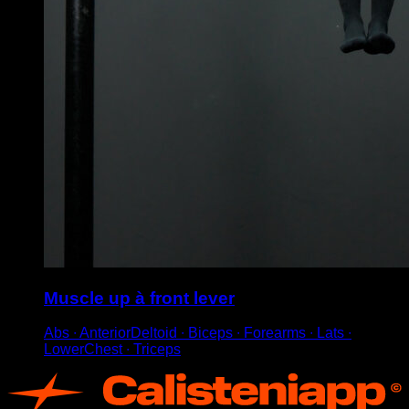
Muscle up à front lever
Abs ∙ AnteriorDeltoid ∙ Biceps ∙ Forearms ∙ Lats ∙
LowerChest ∙ Triceps