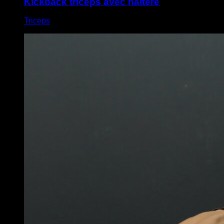
Kickback triceps avec haltère
Triceps