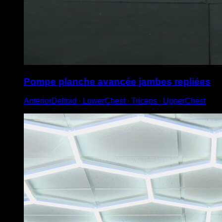
Pompe planche avancée jambes repliées
AnteriorDeltoid ∙ LowerChest ∙ Triceps ∙ UpperChest