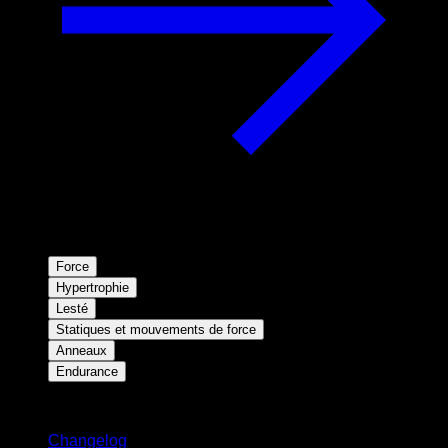
Force
Hypertrophie
Lesté
Statiques et mouvements de force
Anneaux
Endurance
Restez informé
Changelog