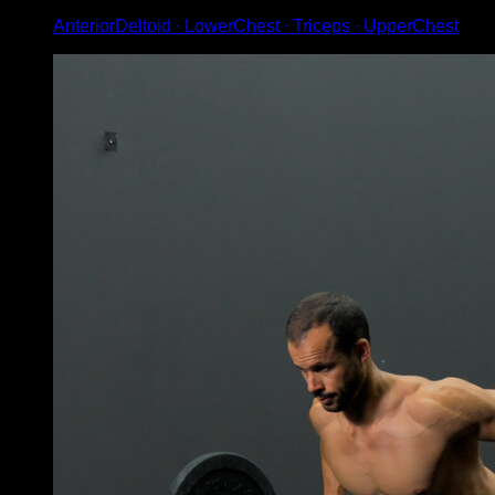
AnteriorDeltoid ∙ LowerChest ∙ Triceps ∙ UpperChest