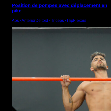
Position de pompes avec déplacement en
pike
Abs ∙ AnteriorDeltoid ∙ Triceps ∙ HipFlexors