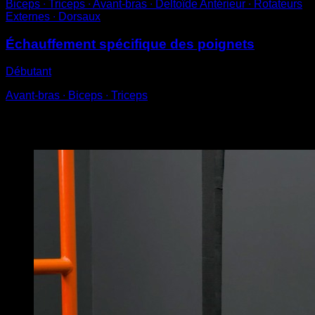
Biceps ∙ Triceps ∙ Avant-bras ∙ Deltoïde Antérieur ∙ Rotateurs
Externes ∙ Dorsaux
Échauffement spécifique des poignets
Débutant
Avant-bras ∙ Biceps ∙ Triceps
Vous pourriez aussi aimer