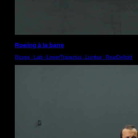
Rowing à la barre
Biceps ∙ Lats ∙ LowerTrapezius ∙ Lumbar ∙ RearDeltoid