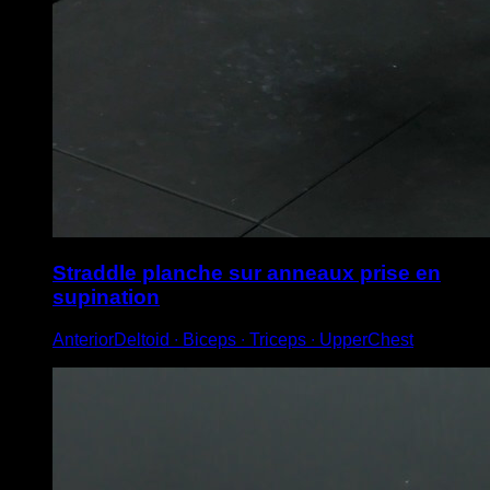
Straddle planche sur anneaux prise en
supination
AnteriorDeltoid ∙ Biceps ∙ Triceps ∙ UpperChest