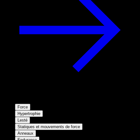
Force
Hypertrophie
Lesté
Statiques et mouvements de force
Anneaux
Endurance