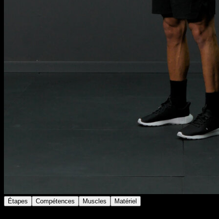
Étapes
Compétences
Muscles
Matériel
Fléchis les coudes sur toute leur amplitude de