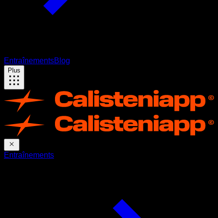
Entraînements
Blog
Plus
Entraînements