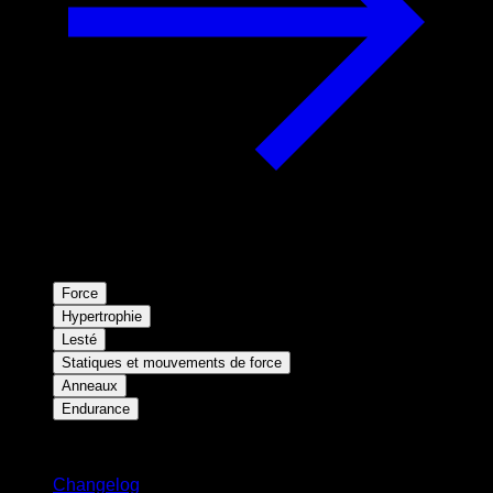
Force
Hypertrophie
Lesté
Statiques et mouvements de force
Anneaux
Endurance
Restez informé
Changelog