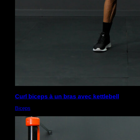
Curl biceps à un bras avec kettlebell
Biceps