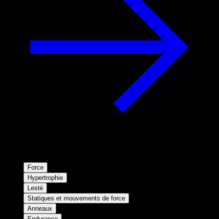
Force
Hypertrophie
Lesté
Statiques et mouvements de force
Anneaux
Endurance