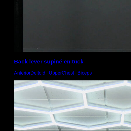
Back lever supiné en tuck
AnteriorDeltoid ∙ UpperChest ∙ Biceps