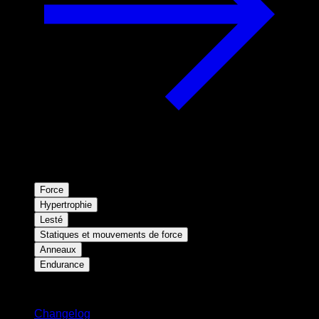
Force
Hypertrophie
Lesté
Statiques et mouvements de force
Anneaux
Endurance
Restez informé
Changelog