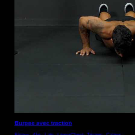
Burpee avec traction
Biceps ∙ Abs ∙ Lats ∙ LowerChest ∙ Triceps ∙ Calves ∙