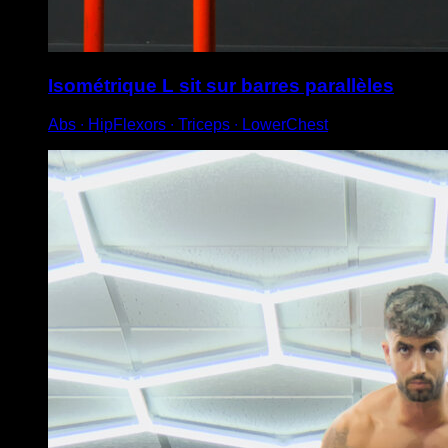
Isométrique L sit sur barres parallèles
Abs ∙ HipFlexors ∙ Triceps ∙ LowerChest