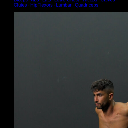
Glutes ∙ HipFlexors ∙ Lumbar ∙ Quadriceps