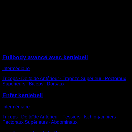
Effectue un squat avec charge additionnelle en tenant
la kettlebell près de ta poitrine.
En tendant les jambes, tends les bras vers le haut.
Reviens à la position de départ pour compléter une
répétition, tu peux ajuster la difficulté en variant la
charge ajoutée.
Sessions
Fullbody avancé avec kettlebell
Intermédiaire
Triceps ∙ Deltoïde Antérieur ∙ Trapèze Supérieur ∙ Pectoraux
Supérieurs ∙ Biceps ∙ Dorsaux
Enfer kettlebell
Intermédiaire
Triceps ∙ Deltoïde Antérieur ∙ Fessiers ∙ Ischio-jambiers ∙
Pectoraux Supérieurs ∙ Abdominaux