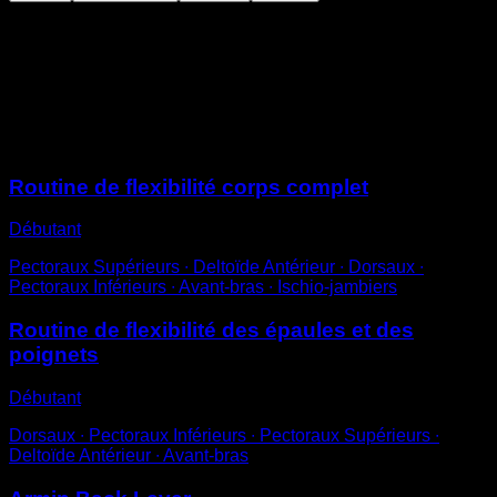
Asseyez-vous au sol avec les jambes tendues.
Placez les mains au sol derrière votre dos, en essayant
de les éloigner le plus possible.
Tenez cette position pendant un temps déterminé.
Sessions
Routine de flexibilité corps complet
Débutant
Pectoraux Supérieurs ∙ Deltoïde Antérieur ∙ Dorsaux ∙
Pectoraux Inférieurs ∙ Avant-bras ∙ Ischio-jambiers
Routine de flexibilité des épaules et des
poignets
Débutant
Dorsaux ∙ Pectoraux Inférieurs ∙ Pectoraux Supérieurs ∙
Deltoïde Antérieur ∙ Avant-bras