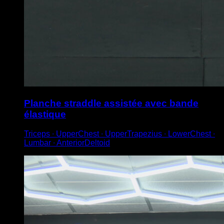
Planche straddle assistée avec bande
élastique
Triceps ∙ UpperChest ∙ UpperTrapezius ∙ LowerChest ∙
Lumbar ∙ AnteriorDeltoid