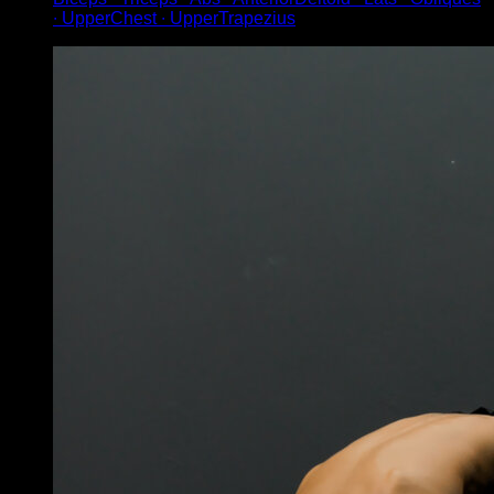
∙ UpperChest ∙ UpperTrapezius