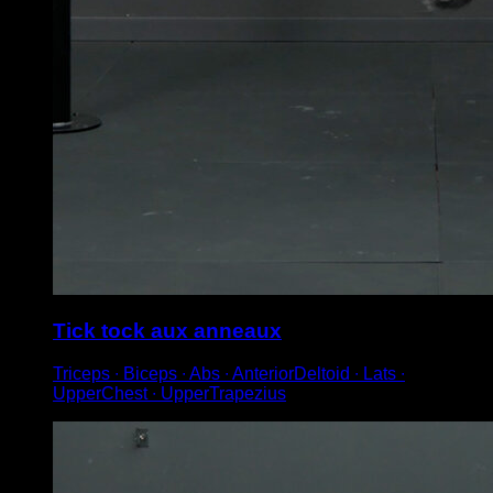
Tick tock aux anneaux
Triceps ∙ Biceps ∙ Abs ∙ AnteriorDeltoid ∙ Lats ∙
UpperChest ∙ UpperTrapezius