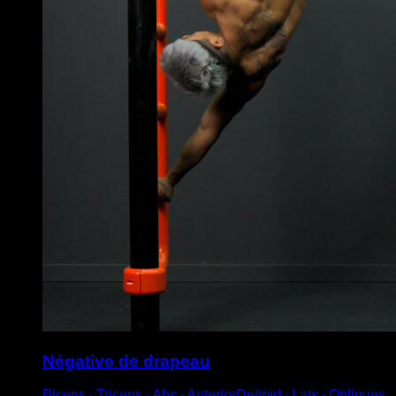
Négative de drapeau
Biceps ∙ Triceps ∙ Abs ∙ AnteriorDeltoid ∙ Lats ∙ Obliques