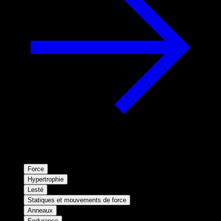
Force
Hypertrophie
Lesté
Statiques et mouvements de force
Anneaux
Endurance