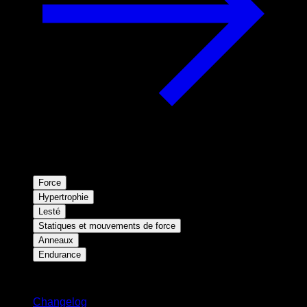
Force
Hypertrophie
Lesté
Statiques et mouvements de force
Anneaux
Endurance
Restez informé
Changelog