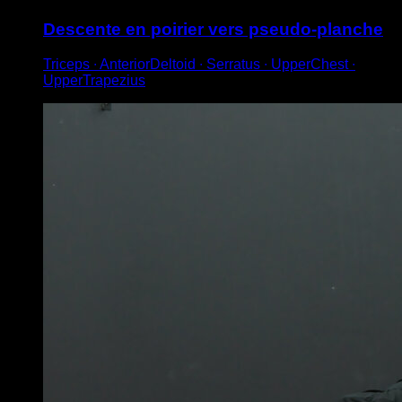
Descente en poirier vers pseudo-planche
Triceps ∙ AnteriorDeltoid ∙ Serratus ∙ UpperChest ∙
UpperTrapezius