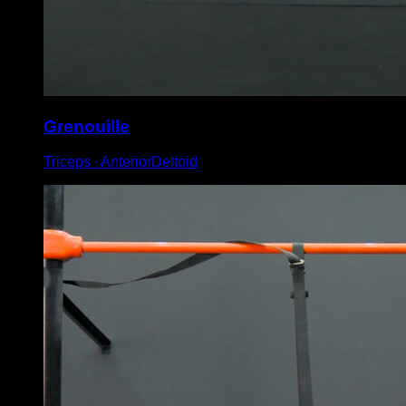
Grenouille
Triceps ∙ AnteriorDeltoid