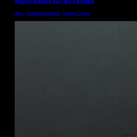
Appui frontal sur les coudes
Abs ∙ AnteriorDeltoid ∙ UpperChest