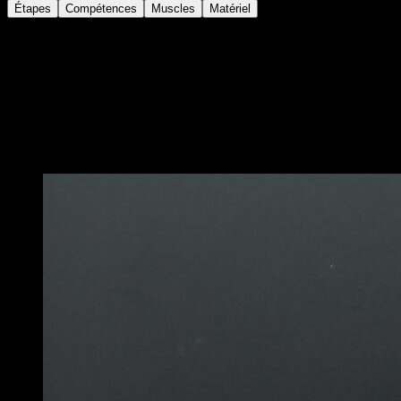
Étapes
Compétences
Muscles
Matériel
Place-toi en position de planche avancée tuck
Effectue une pompe en essayant de maintenir la
posture le plus longtemps possible
Reviens à la position initiale pour compléter une
répétition
Vous pourriez aussi aimer