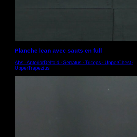
Planche lean avec sauts en full
Abs ∙ AnteriorDeltoid ∙ Serratus ∙ Triceps ∙ UpperChest ∙
UpperTrapezius