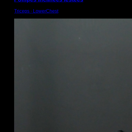
Triceps ∙ LowerChest