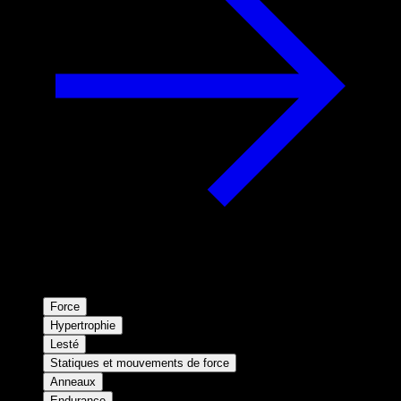
Force
Hypertrophie
Lesté
Statiques et mouvements de force
Anneaux
Endurance