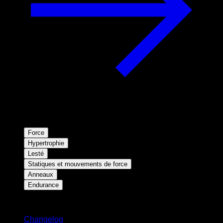
Force
Hypertrophie
Lesté
Statiques et mouvements de force
Anneaux
Endurance
Restez informé
Changelog