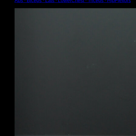
Abs ∙ Biceps ∙ Lats ∙ LowerChest ∙ Triceps ∙ HipFlexors