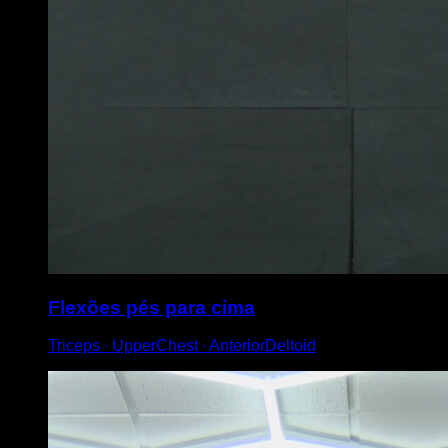
Flexões pés para cima
Triceps ∙ UpperChest ∙ AnteriorDeltoid