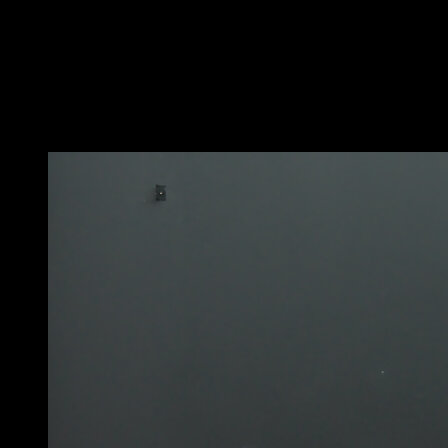
Coloque-se na posição de planche dobrado avançado
Faça uma flexão tentando manter a postura o maior
tempo possível
Retorne à posição inicial para completar uma repetição
Você também pode gostar