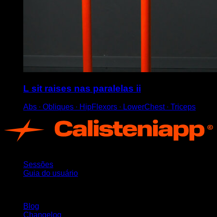
L sit raises nas paralelas ii
Abs ∙ Obliques ∙ HipFlexors ∙ LowerChest ∙ Triceps
App
Sessões
Guia do usuário
Mantenha-se atualizado
Blog
Changelog