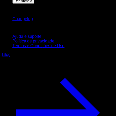
Resistência
Mantenha-se atualizado
Changelog
Suporte
Ajuda e suporte
Política de privacidade
Termos e Condições de Uso
Blog