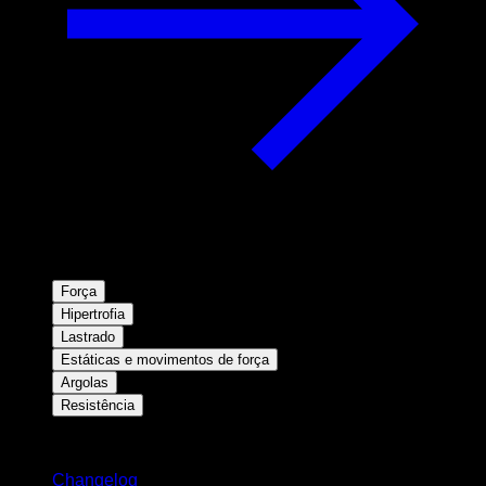
Força
Hipertrofia
Lastrado
Estáticas e movimentos de força
Argolas
Resistência
Mantenha-se atualizado
Changelog