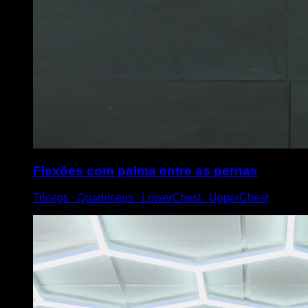
Flexões com palma entre as pernas
Triceps ∙ Quadriceps ∙ LowerChest ∙ UpperChest