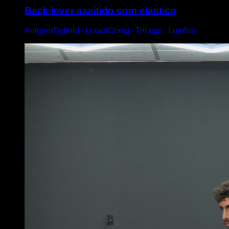
Back lever assitido com elástico
AnteriorDeltoid ∙ LowerChest ∙ Triceps ∙ Lumbar