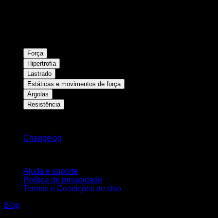
Força
Hipertrofia
Lastrado
Estáticas e movimentos de força
Argolas
Resistência
Mantenha-se atualizado
Changelog
Suporte
Ajuda e suporte
Política de privacidade
Termos e Condições de Uso
Blog