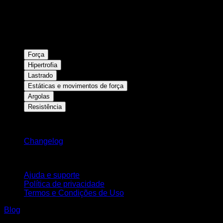
Força
Hipertrofia
Lastrado
Estáticas e movimentos de força
Argolas
Resistência
Mantenha-se atualizado
Changelog
Suporte
Ajuda e suporte
Política de privacidade
Termos e Condições de Uso
Blog