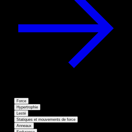
Force
Hypertrophie
Lesté
Statiques et mouvements de force
Anneaux
Endurance