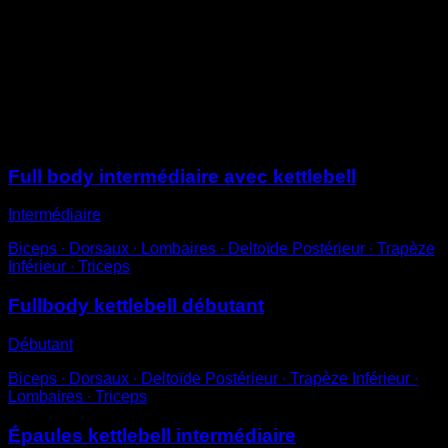
Saisis la kettlebell par la poignée avec une main, en la
posant sur ton épaule et ton biceps.
Tends complètement le bras vers le haut.
Reviens à la position initiale pour compléter une
répétition.
Sessions
Full body intermédiaire avec kettlebell
Intermédiaire
Biceps ∙ Dorsaux ∙ Lombaires ∙ Deltoïde Postérieur ∙ Trapèze
Inférieur ∙ Triceps
Fullbody kettlebell débutant
Débutant
Biceps ∙ Dorsaux ∙ Deltoïde Postérieur ∙ Trapèze Inférieur ∙
Lombaires ∙ Triceps
Épaules kettlebell intermédiaire