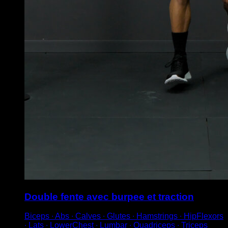
Double fente avec burpee et traction
Biceps ∙ Abs ∙ Calves ∙ Glutes ∙ Hamstrings ∙ HipFlexors
∙ Lats ∙ LowerChest ∙ Lumbar ∙ Quadriceps ∙ Triceps