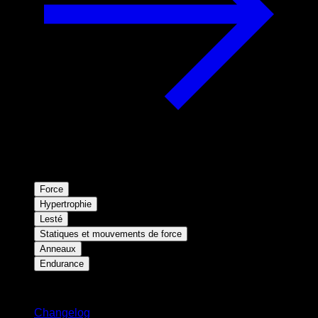
Force
Hypertrophie
Lesté
Statiques et mouvements de force
Anneaux
Endurance
Restez informé
Changelog