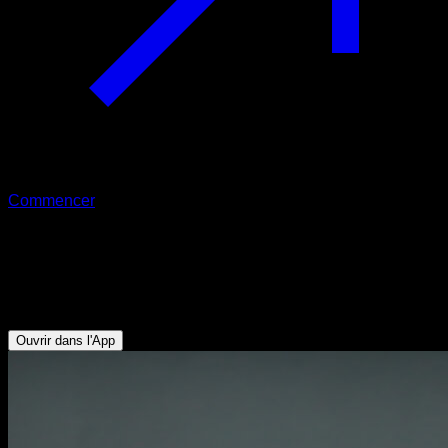
Commencer
Développé épaules avec kettlebell
Triceps - Deltoïde Antérieur - Pectoraux Supérieurs - Trapèze
Supérieur - Serratus
Ouvrir dans l'App