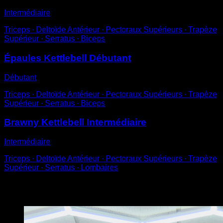
Intermédiaire
Triceps ∙ Deltoïde Antérieur ∙ Pectoraux Supérieurs ∙ Trapèze
Supérieur ∙ Serratus ∙ Biceps
Épaules Kettlebell Débutant
Débutant
Triceps ∙ Deltoïde Antérieur ∙ Pectoraux Supérieurs ∙ Trapèze
Supérieur ∙ Serratus ∙ Biceps
Brawny Kettlebell Intermédiaire
Intermédiaire
Triceps ∙ Deltoïde Antérieur ∙ Pectoraux Supérieurs ∙ Trapèze
Supérieur ∙ Serratus ∙ Lombaires
Vous pourriez aussi aimer