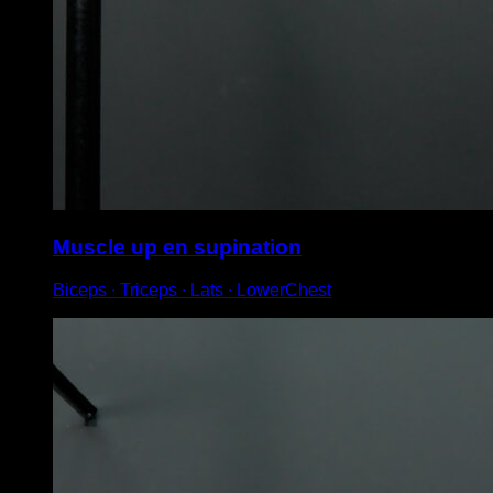
Muscle up en supination
Biceps ∙ Triceps ∙ Lats ∙ LowerChest