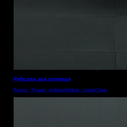
Pelicans aux anneaux
Biceps ∙ Triceps ∙ AnteriorDeltoid ∙ LowerChest