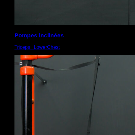
Pompes inclinées
Triceps ∙ LowerChest