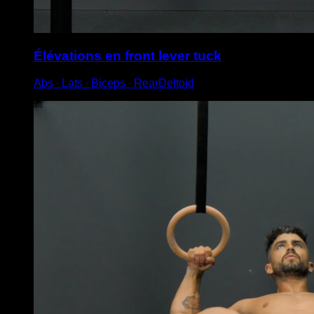
Élévations en front lever tuck
Abs ∙ Lats ∙ Biceps ∙ RearDeltoid