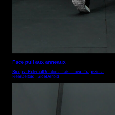
Face pull aux anneaux
Biceps ∙ ExternalRotators ∙ Lats ∙ LowerTrapezius ∙
RearDeltoid ∙ SideDeltoid