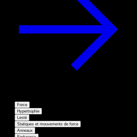
Force
Hypertrophie
Lesté
Statiques et mouvements de force
Anneaux
Endurance