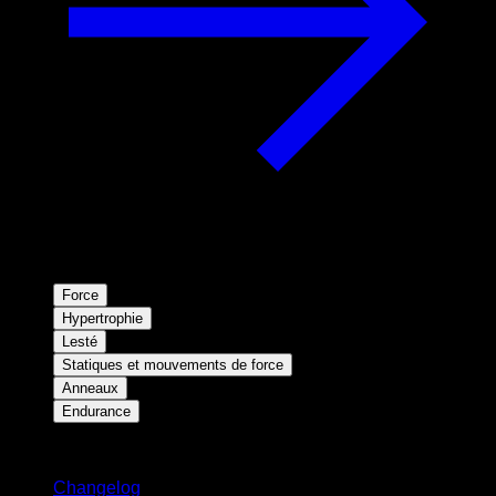
Force
Hypertrophie
Lesté
Statiques et mouvements de force
Anneaux
Endurance
Restez informé
Changelog