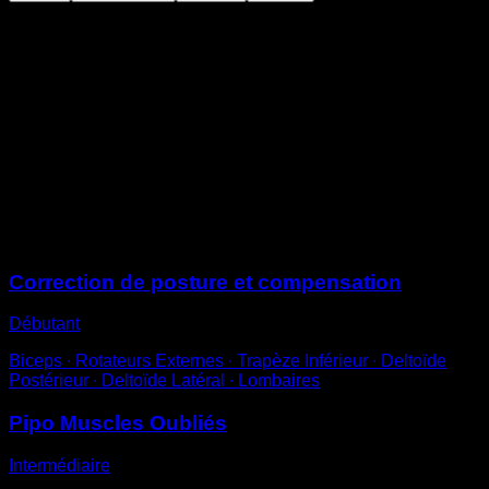
Allongé sur le dos au sol, les bras en T et les coudes
fléchis.
Essaie de pousser contre le sol avec l’arrière de tes
bras pour soulever le haut de ton dos du sol.
Si c’est difficile, tu peux t’aider légèrement de la force
de tes abdominaux, mais l’idéal serait de ne pas les
utiliser.
Reviens à la position de départ pour compléter une
répétition.
Sessions
Correction de posture et compensation
Débutant
Biceps ∙ Rotateurs Externes ∙ Trapèze Inférieur ∙ Deltoïde
Postérieur ∙ Deltoïde Latéral ∙ Lombaires
Pipo Muscles Oubliés
Intermédiaire