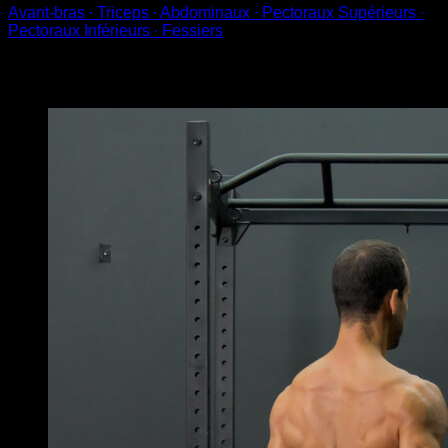
Avant-bras ∙ Triceps ∙ Abdominaux ∙ Pectoraux Supérieurs ∙
Pectoraux Inférieurs ∙ Fessiers
Vous pourriez aussi aimer