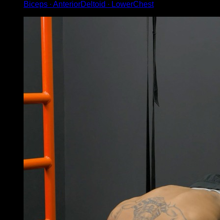
Biceps ∙ AnteriorDeltoid ∙ LowerChest