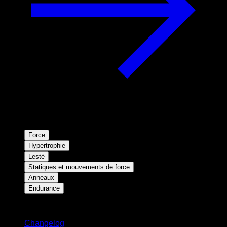
Force
Hypertrophie
Lesté
Statiques et mouvements de force
Anneaux
Endurance
Restez informé
Changelog