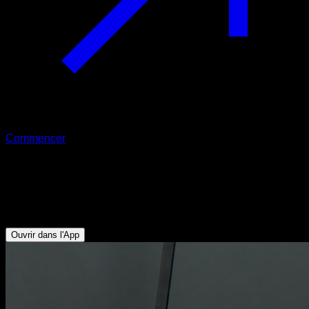
Commencer
Pompes bulgares aux anneaux
Triceps - Abdominaux - Rotateurs Externes - Avant-bras -
Pectoraux Inférieurs
Ouvrir dans l'App