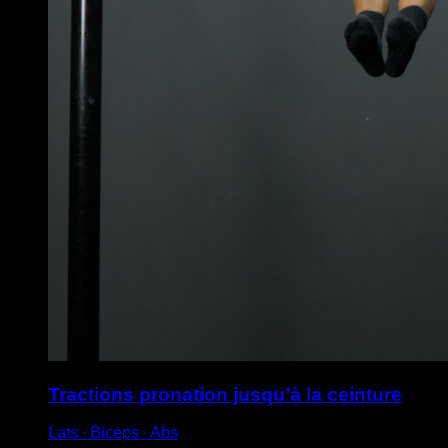
Tractions pronation jusqu’à la ceinture
Lats ∙ Biceps ∙ Abs