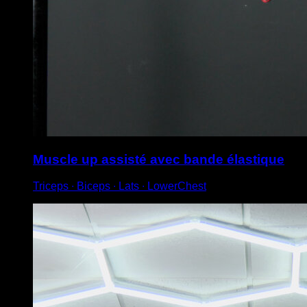
Muscle up assisté avec bande élastique
Triceps ∙ Biceps ∙ Lats ∙ LowerChest