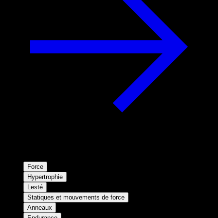
Force
Hypertrophie
Lesté
Statiques et mouvements de force
Anneaux
Endurance