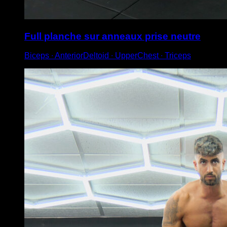
Full planche sur anneaux prise neutre
Biceps ∙ AnteriorDeltoid ∙ UpperChest ∙ Triceps