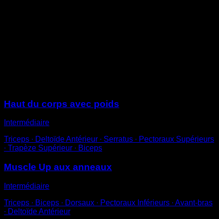
Place les anneaux à une hauteur proche du sol.
Effectue des pompes en essayant de garder une prise
large, proche du double de la largeur de tes épaules.
Lorsque tu verrouilles les bras à la fin du mouvement,
effectue une rotation et rapproche les mains.
Ensuite, fais une rotation inverse et rouvre les bras
pour recommencer.
Sessions
Haut du corps avec poids
Intermédiaire
Triceps ∙ Deltoïde Antérieur ∙ Serratus ∙ Pectoraux Supérieurs
∙ Trapèze Supérieur ∙ Biceps
Muscle Up aux anneaux
Intermédiaire
Triceps ∙ Biceps ∙ Dorsaux ∙ Pectoraux Inférieurs ∙ Avant-bras
∙ Deltoïde Antérieur