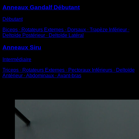
Anneaux Gandalf Débutant
Débutant
Biceps ∙ Rotateurs Externes ∙ Dorsaux ∙ Trapèze Inférieur ∙
Deltoïde Postérieur ∙ Deltoïde Latéral
Anneaux Siru
Intermédiaire
Triceps ∙ Rotateurs Externes ∙ Pectoraux Inférieurs ∙ Deltoïde
Antérieur ∙ Abdominaux ∙ Avant-bras
Vous pourriez aussi aimer