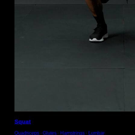
Squat
Quadriceps ∙ Glutes ∙ Hamstrings ∙ Lumbar