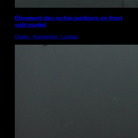
Étirement des ischio-jambiers en front
split partiel
Glutes ∙ Hamstrings ∙ Lumbar