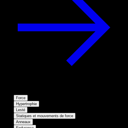
Force
Hypertrophie
Lesté
Statiques et mouvements de force
Anneaux
Endurance