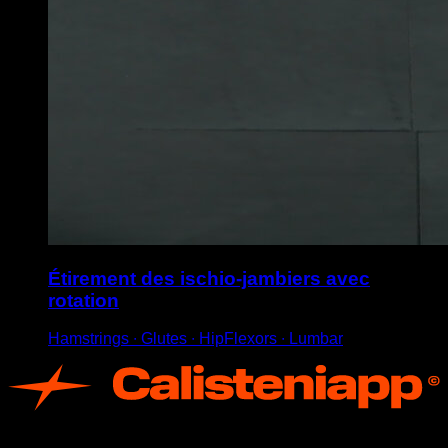
Étirement des ischio-jambiers avec
rotation
Hamstrings ∙ Glutes ∙ HipFlexors ∙ Lumbar
App