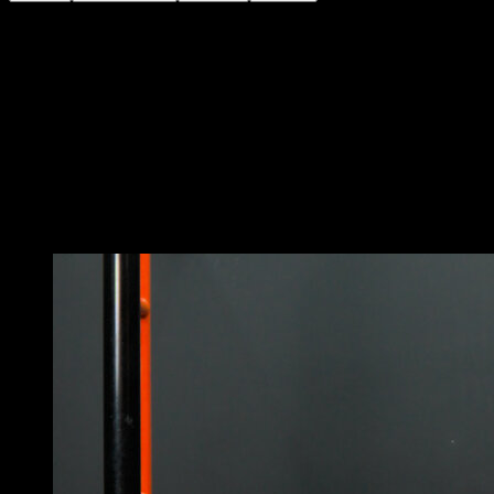
Utilise un haltère, un kettlebell, un gilet lesté ou un
accessoire similaire pour ajouter du poids
supplémentaire.
Effectue un squat partiel sur une jambe tout en gardant
l’autre en élévation.
Concentre-toi sur le maintien de l’équilibre afin
d’améliorer ta proprioception et de solliciter les
muscles stabilisateurs.
Vous pourriez aussi aimer