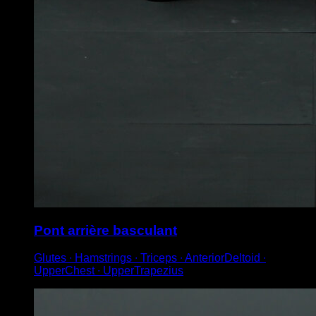
Pont arrière basculant
Glutes ∙ Hamstrings ∙ Triceps ∙ AnteriorDeltoid ∙
UpperChest ∙ UpperTrapezius