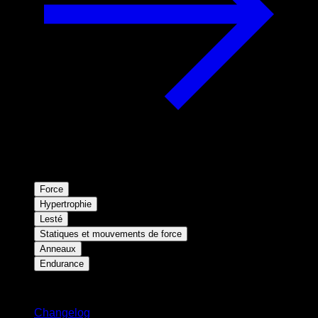
Force
Hypertrophie
Lesté
Statiques et mouvements de force
Anneaux
Endurance
Restez informé
Changelog