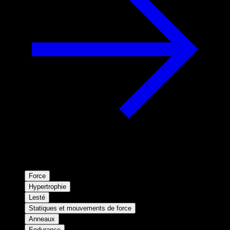
Force
Hypertrophie
Lesté
Statiques et mouvements de force
Anneaux
Endurance