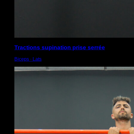
Tractions supination prise serrée
Biceps ∙ Lats