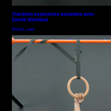
Tractions explosives assistées avec
bande élastique
Biceps ∙ Lats