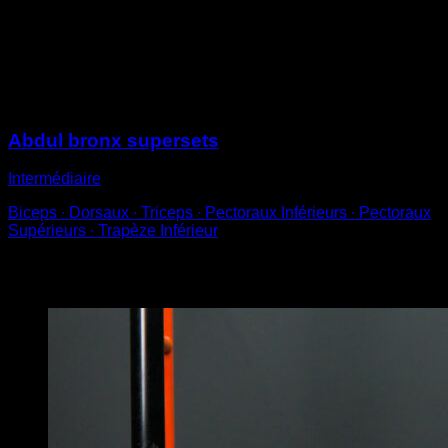
Place-toi face à elles.
Réalise des tractions en pronation avec une main sur
chaque barre.
Sessions
Abdul bronx supersets
Intermédiaire
Biceps ∙ Dorsaux ∙ Triceps ∙ Pectoraux Inférieurs ∙ Pectoraux
Supérieurs ∙ Trapèze Inférieur
Vous pourriez aussi aimer