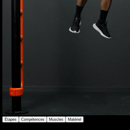
Étapes
Compétences
Muscles
Matériel
Cherche des barres disposées à un angle de 90º