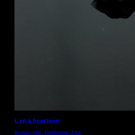
L sit à front lever
Biceps ∙ Abs ∙ HipFlexors ∙ Lats