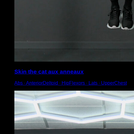
Skin the cat aux anneaux
Abs ∙ AnteriorDeltoid ∙ HipFlexors ∙ Lats ∙ UpperChest