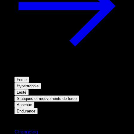
Force
Hypertrophie
Lesté
Statiques et mouvements de force
Anneaux
Endurance
Restez informé
Changelog