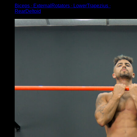
Biceps ∙ ExternalRotators ∙ LowerTrapezius ∙
RearDeltoid