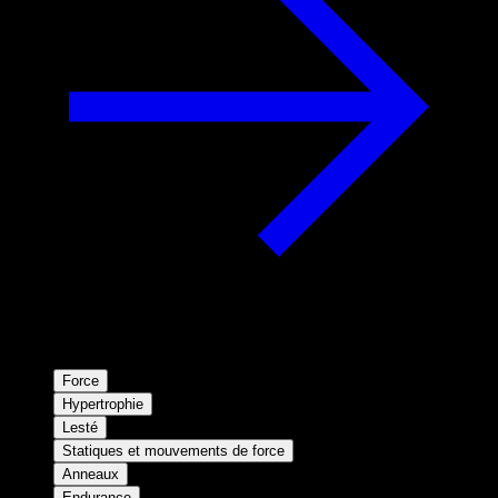
Force
Hypertrophie
Lesté
Statiques et mouvements de force
Anneaux
Endurance