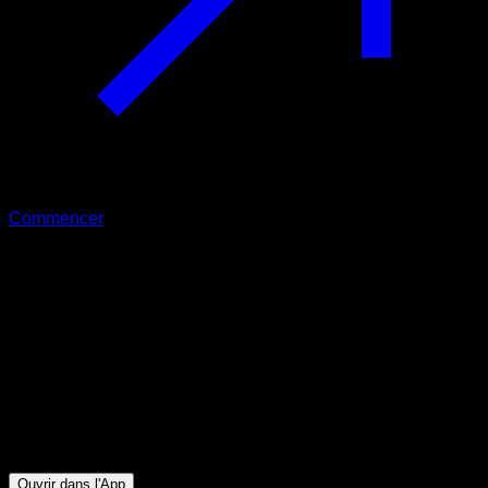
Commencer
Intermédiaire
Double échelle de pompes
Triceps ∙ Pectoraux Inférieurs ∙ Pectoraux Supérieurs
39
min
Session pour athlètes de niveau Intermédiaire. Entraînez les
groupes musculaires suivants : Triceps ∙ Pectoraux Inférieurs
∙ Pectoraux Supérieurs
Ouvrir dans l'App