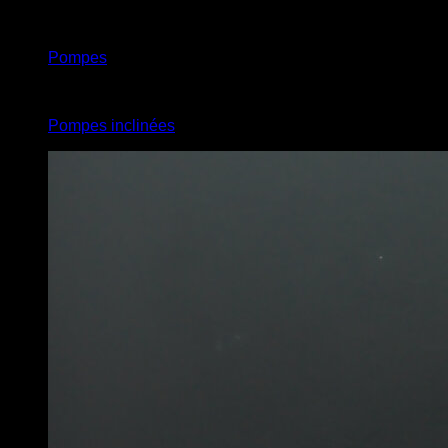
x
2
Pompes
x
2
Pompes inclinées