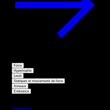
Force
Hypertrophie
Lesté
Statiques et mouvements de force
Anneaux
Endurance
Restez informé
Changelog