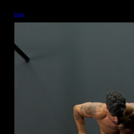
4
x
10
Dips