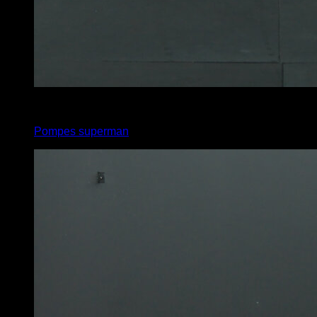
4
x
6
Pompes superman