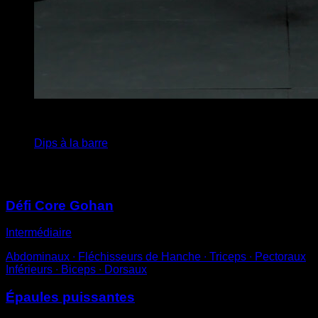
4
x
8
Dips à la barre
Vous pourriez aussi aimer
Défi Core Gohan
Intermédiaire
Abdominaux ∙ Fléchisseurs de Hanche ∙ Triceps ∙ Pectoraux
Inférieurs ∙ Biceps ∙ Dorsaux
Épaules puissantes