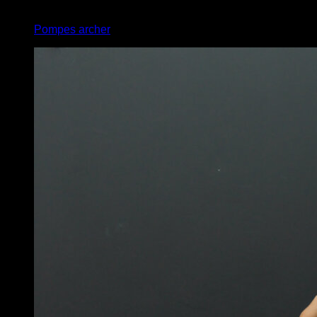
4
x
6
Pompes archer