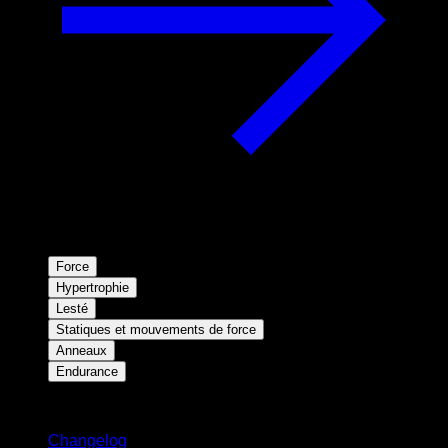
Force
Hypertrophie
Lesté
Statiques et mouvements de force
Anneaux
Endurance
Restez informé
Changelog