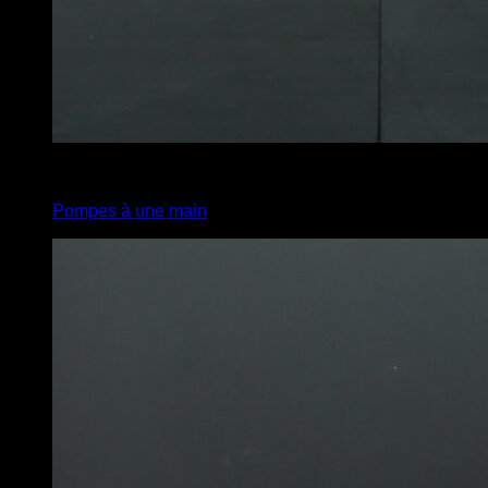
4
x
4
Pompes à une main