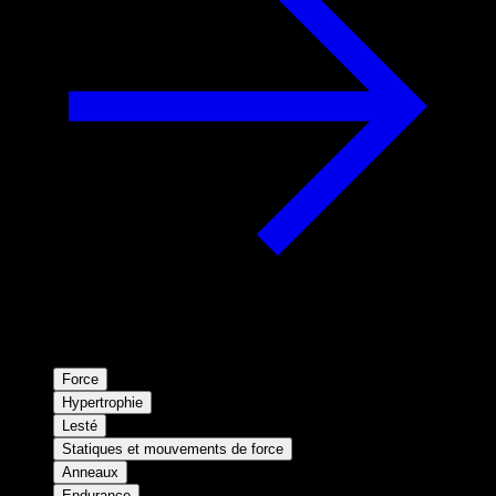
Force
Hypertrophie
Lesté
Statiques et mouvements de force
Anneaux
Endurance