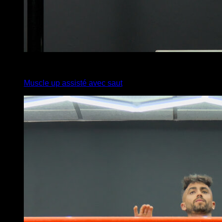
4
x
3
Muscle up assisté avec saut