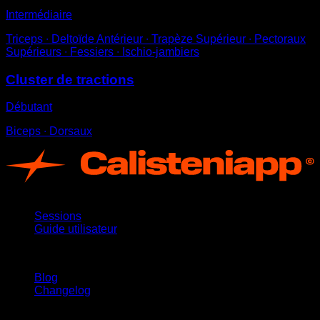
Intermédiaire
Triceps ∙ Deltoïde Antérieur ∙ Trapèze Supérieur ∙ Pectoraux
Supérieurs ∙ Fessiers ∙ Ischio-jambiers
Cluster de tractions
Débutant
Biceps ∙ Dorsaux
App
Sessions
Guide utilisateur
Restez informé
Blog
Changelog
Support