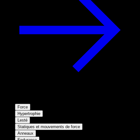
Force
Hypertrophie
Lesté
Statiques et mouvements de force
Anneaux
Endurance