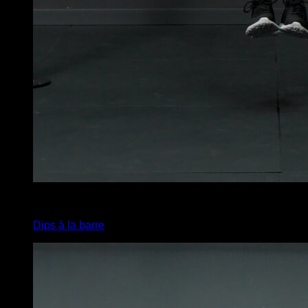
4
x
15
Dips à la barre