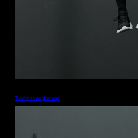
4
x
5
Tractions explosives