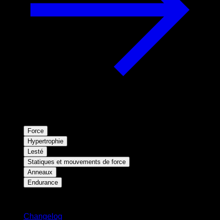
Force
Hypertrophie
Lesté
Statiques et mouvements de force
Anneaux
Endurance
Restez informé
Changelog