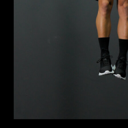
4
x
8