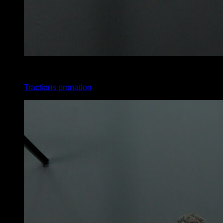
4
x
8
Tractions pronation