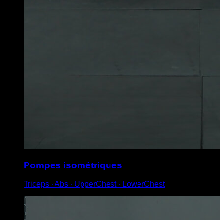
Pompes isométriques
Triceps ∙ Abs ∙ UpperChest ∙ LowerChest