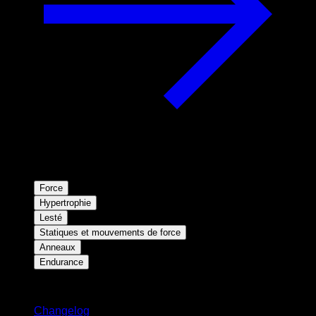
Force
Hypertrophie
Lesté
Statiques et mouvements de force
Anneaux
Endurance
Restez informé
Changelog