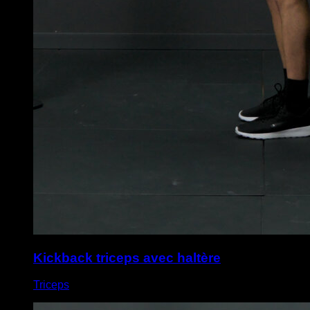
Kickback triceps avec haltère
Triceps