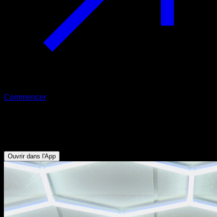
Commencer
Muscle up assisté avec saut
Triceps - Biceps - Dorsaux - Pectoraux Inférieurs
Ouvrir dans l'App