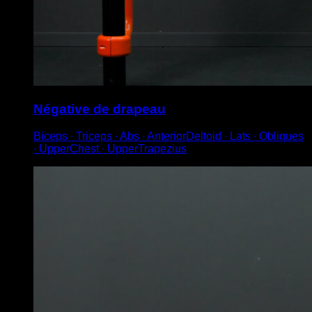
Négative de drapeau
Biceps ∙ Triceps ∙ Abs ∙ AnteriorDeltoid ∙ Lats ∙ Obliques
∙ UpperChest ∙ UpperTrapezius