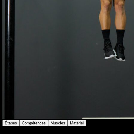
Étapes
Compétences
Muscles
Matériel
Sur une barre à hauteur moyenne-basse