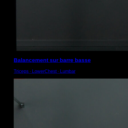
Balancement sur barre basse
Triceps ∙ LowerChest ∙ Lumbar