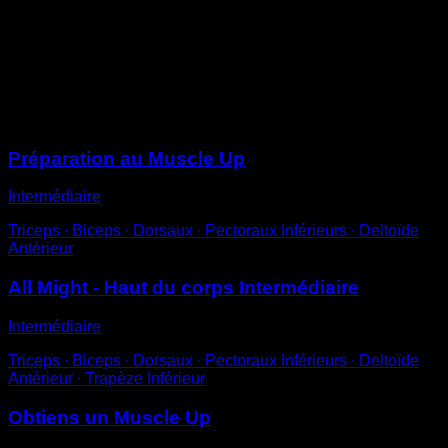
Aide-toi d’un saut pour monter et te placer en position
de dips sur la barre
Reviens à la position initiale pour compléter une
répétition
Sessions
Préparation au Muscle Up
Intermédiaire
Triceps ∙ Biceps ∙ Dorsaux ∙ Pectoraux Inférieurs ∙ Deltoïde
Antérieur
All Might - Haut du corps Intermédiaire
Intermédiaire
Triceps ∙ Biceps ∙ Dorsaux ∙ Pectoraux Inférieurs ∙ Deltoïde
Antérieur ∙ Trapèze Inférieur
Obtiens un Muscle Up