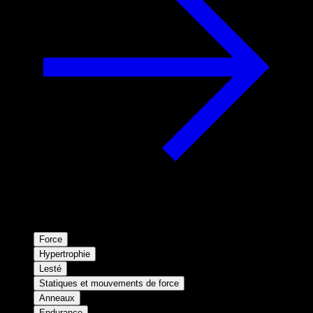
Force
Hypertrophie
Lesté
Statiques et mouvements de force
Anneaux
Endurance