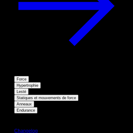
Force
Hypertrophie
Lesté
Statiques et mouvements de force
Anneaux
Endurance
Restez informé
Changelog