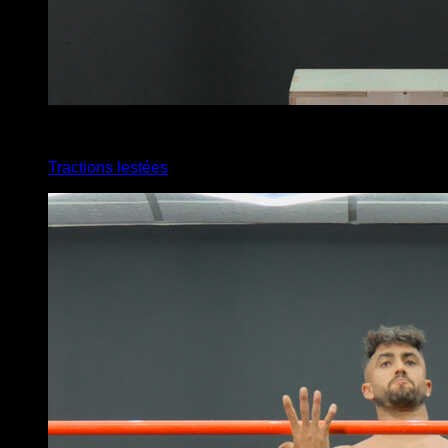
6
x
8
Tractions lestées