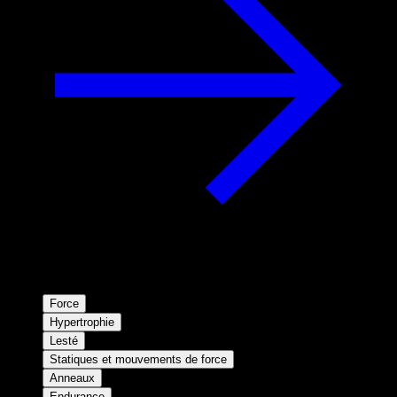
Force
Hypertrophie
Lesté
Statiques et mouvements de force
Anneaux
Endurance