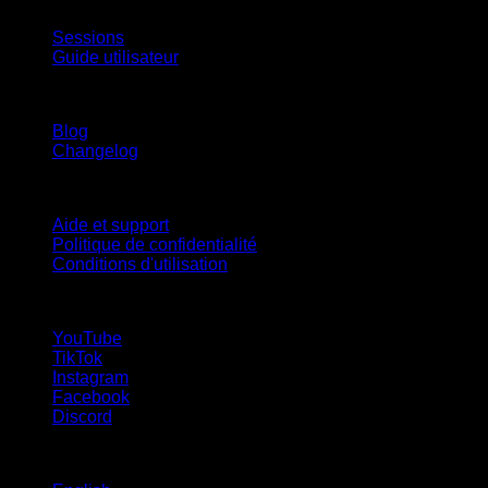
App
Sessions
Guide utilisateur
Restez informé
Blog
Changelog
Support
Aide et support
Politique de confidentialité
Conditions d'utilisation
suivez-nous !
YouTube
TikTok
Instagram
Facebook
Discord
Langues