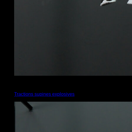
4
x
8
Tractions supines explosives