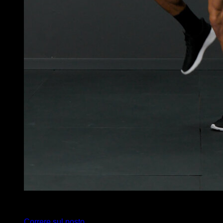
x
20
Correre sul posto