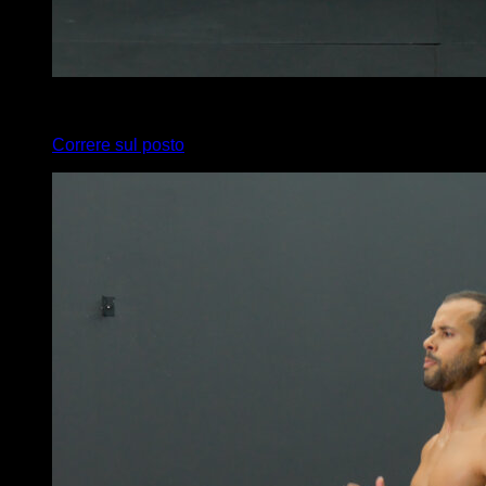
x
20
Correre sul posto