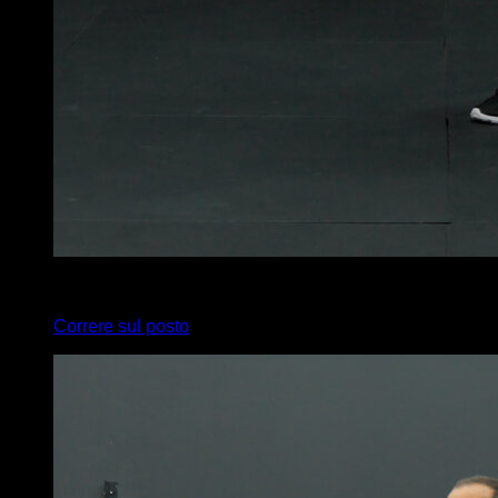
x
20
Correre sul posto