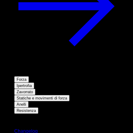
Forza
Ipertrofia
Zavorrato
Statiche e movimenti di forza
Anelli
Resistenza
Rimani aggiornato
Changelog