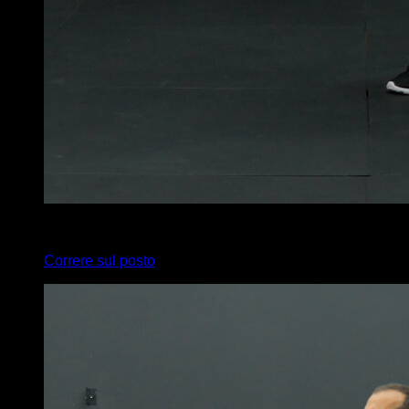
x
20
Correre sul posto