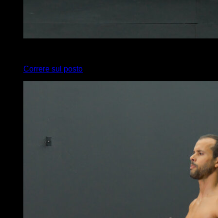
x
20
Correre sul posto