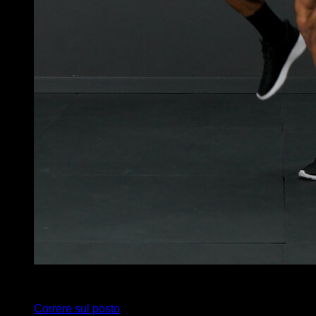
x
20
Correre sul posto