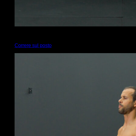
x
20
Correre sul posto