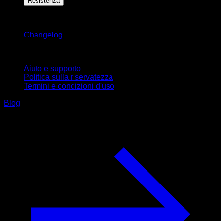
Resistenza
Rimani aggiornato
Changelog
Supporto
Aiuto e supporto
Politica sulla riservatezza
Termini e condizioni d'uso
Blog