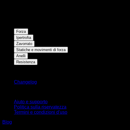
Forza
Ipertrofia
Zavorrato
Statiche e movimenti di forza
Anelli
Resistenza
Rimani aggiornato
Changelog
Supporto
Aiuto e supporto
Politica sulla riservatezza
Termini e condizioni d'uso
Blog