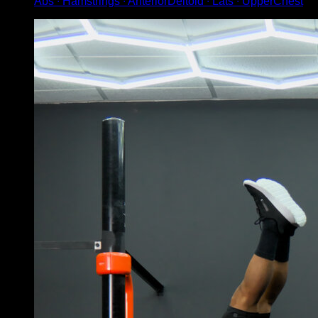
Abs ∙ Hamstrings ∙ AnteriorDeltoid ∙ Lats ∙ UpperChest