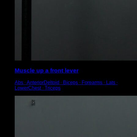
Muscle up a front lever
Abs ∙ AnteriorDeltoid ∙ Biceps ∙ Forearms ∙ Lats ∙
LowerChest ∙ Triceps