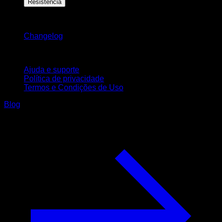
Resistência
Mantenha-se atualizado
Changelog
Suporte
Ajuda e suporte
Política de privacidade
Termos e Condições de Uso
Blog