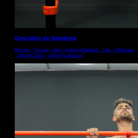
Descidas de bandeira
Biceps ∙ Triceps ∙ Abs ∙ AnteriorDeltoid ∙ Lats ∙ Obliques
∙ UpperChest ∙ UpperTrapezius