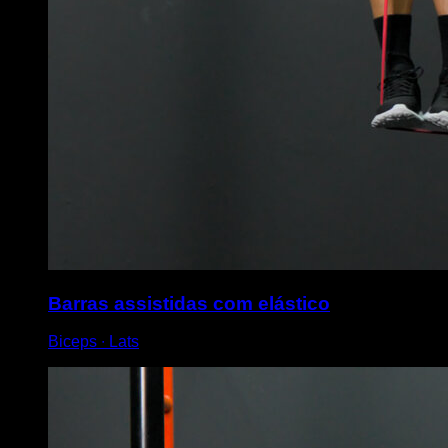
Barras assistidas com elástico
Biceps ∙ Lats