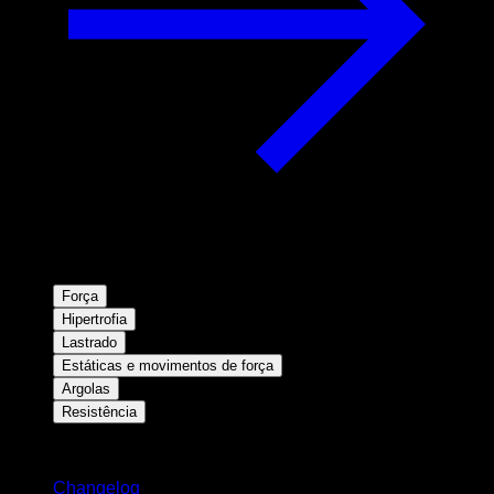
Força
Hipertrofia
Lastrado
Estáticas e movimentos de força
Argolas
Resistência
Mantenha-se atualizado
Changelog