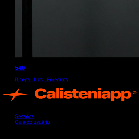
540
Biceps ∙ Lats ∙ Forearms
App
Sessões
Guia do usuário
Mantenha-se atualizado