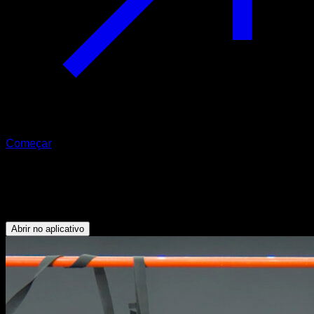
Começar
Barra ampla com torção neutra
Bíceps - Antebraços - Dorsais
Abrir no aplicativo