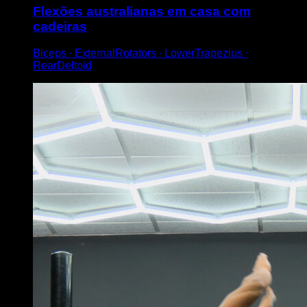
Flexões australianas em casa com
cadeiras
Biceps ∙ ExternalRotators ∙ LowerTrapezius ∙
RearDeltoid