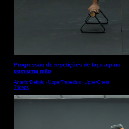
Progressão de repetições de taça a pino
com uma mão
AnteriorDeltoid ∙ UpperTrapezius ∙ UpperChest ∙
Triceps