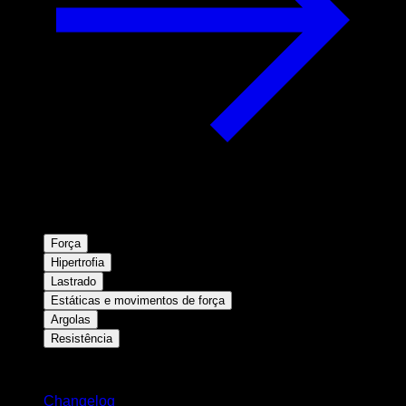
Força
Hipertrofia
Lastrado
Estáticas e movimentos de força
Argolas
Resistência
Mantenha-se atualizado
Changelog