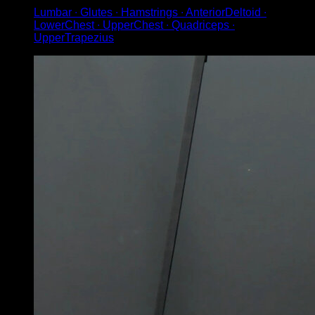
Lumbar ∙ Glutes ∙ Hamstrings ∙ AnteriorDeltoid ∙
LowerChest ∙ UpperChest ∙ Quadriceps ∙
UpperTrapezius