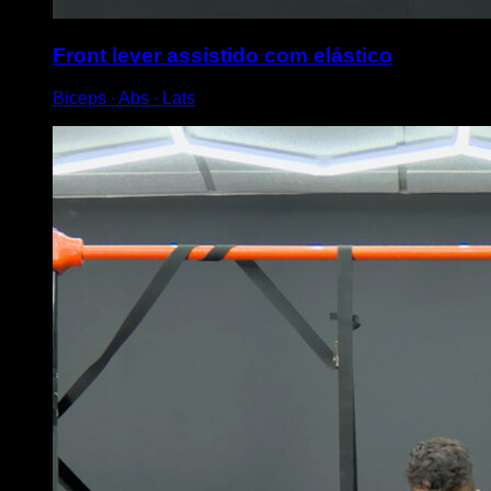
Front lever assistido com elástico
Biceps ∙ Abs ∙ Lats