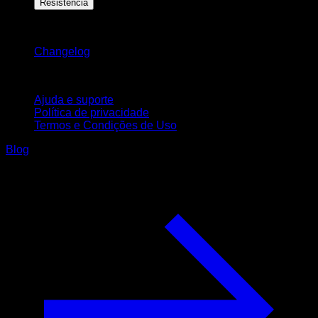
Resistência
Mantenha-se atualizado
Changelog
Suporte
Ajuda e suporte
Política de privacidade
Termos e Condições de Uso
Blog