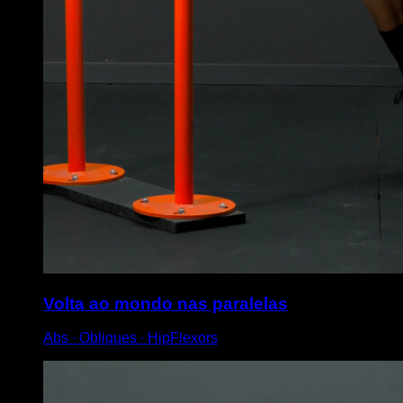
Volta ao mondo nas paralelas
Abs ∙ Obliques ∙ HipFlexors