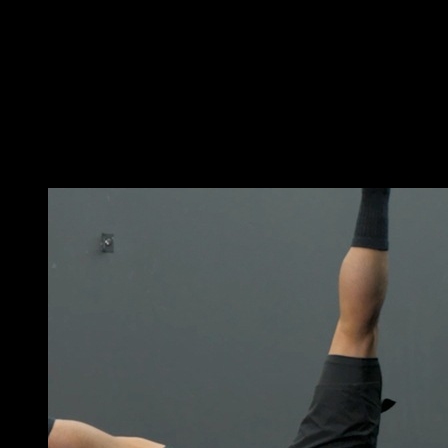
No solo na posição da placa abdominal.
Gire os cotovelos para que seus antebraços e mãos
estejam unidos e façam uma posição oca, com
prolongamento escapular e retroversão pélvica.
Leve o seu peso para a frente o máximo possível sem
perder a posição.
Mantenha esta posição por um certo tempo.
Você também pode gostar