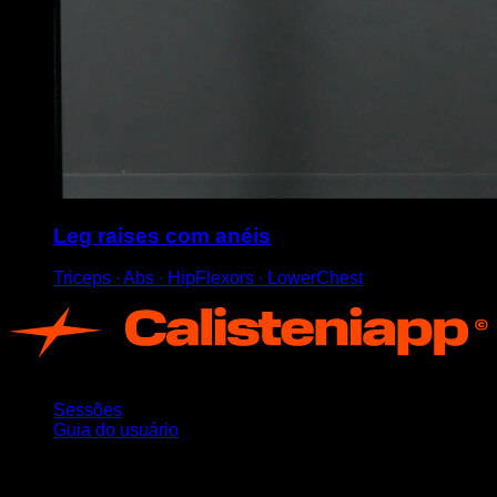
Leg raises com anéis
Triceps ∙ Abs ∙ HipFlexors ∙ LowerChest
App
Sessões
Guia do usuário
Mantenha-se atualizado