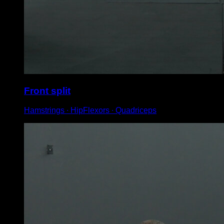
Front split
Hamstrings ∙ HipFlexors ∙ Quadriceps