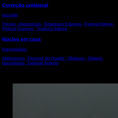
Correção unilateral
Iniciante
Tríceps ∙ Abdominais ∙ Rotadores Externos ∙ Peitoral Inferior ∙
Peitoral Superior ∙ Trapézio Inferior
Núcleo em casa
Intermediário
Abdominais ∙ Flexores do Quadril ∙ Oblíquos ∙ Glúteos ∙
Isquiotibiais ∙ Deltoide Anterior
Você também pode gostar