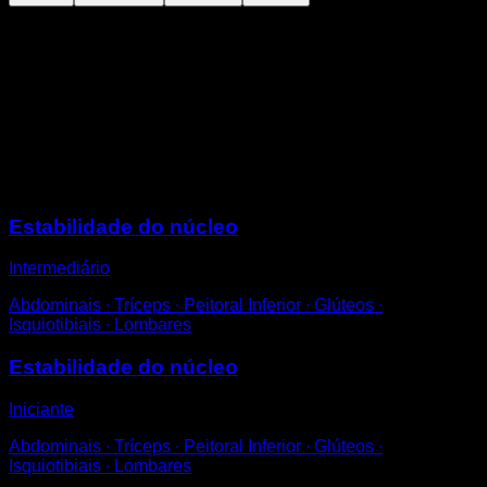
No chão na posição de flexões.
Estenda um braço e levante a perna oposta.
Volte à posição inicial.
Repita do outro lado para completar uma repetição.
Tente não perder o equilíbrio e manter o corpo todo reto
durante o exercício.
Sessões
Estabilidade do núcleo
Intermediário
Abdominais ∙ Tríceps ∙ Peitoral Inferior ∙ Glúteos ∙
Isquiotibiais ∙ Lombares
Estabilidade do núcleo
Iniciante
Abdominais ∙ Tríceps ∙ Peitoral Inferior ∙ Glúteos ∙
Isquiotibiais ∙ Lombares