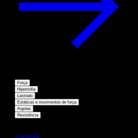
Força
Hipertrofia
Lastrado
Estáticas e movimentos de força
Argolas
Resistência
Mantenha-se atualizado
Changelog