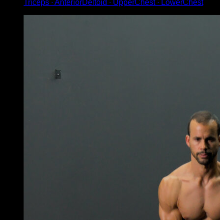
Triceps ∙ AnteriorDeltoid ∙ UpperChest ∙ LowerChest