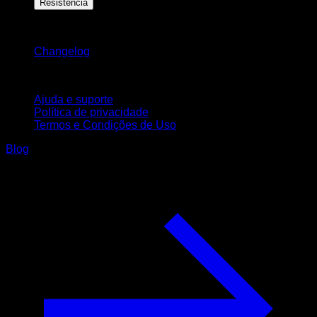
Resistência
Mantenha-se atualizado
Changelog
Suporte
Ajuda e suporte
Política de privacidade
Termos e Condições de Uso
Blog