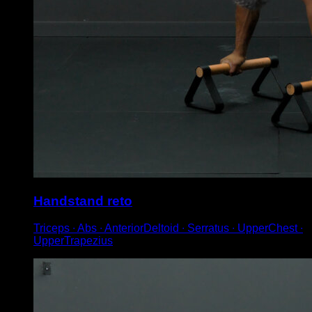
Handstand reto
Triceps ∙ Abs ∙ AnteriorDeltoid ∙ Serratus ∙ UpperChest ∙
UpperTrapezius