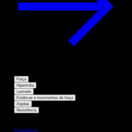
Força
Hipertrofia
Lastrado
Estáticas e movimentos de força
Argolas
Resistência
Mantenha-se atualizado
Changelog