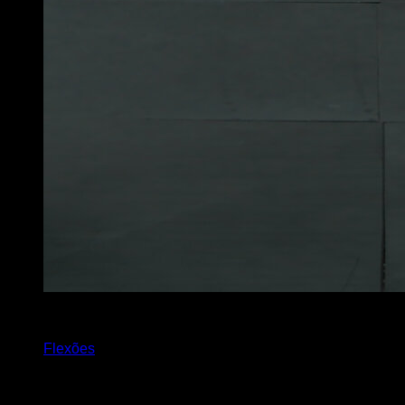
x
50
Flexões
Você também pode gostar