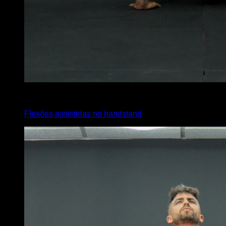
x
10
Flexões assistidas no handstand