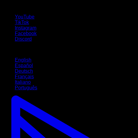
Siga-nos!
YouTube
TikTok
Instagram
Facebook
Discord
Idiomas
English
Español
Deutsch
Français
Italiano
Português