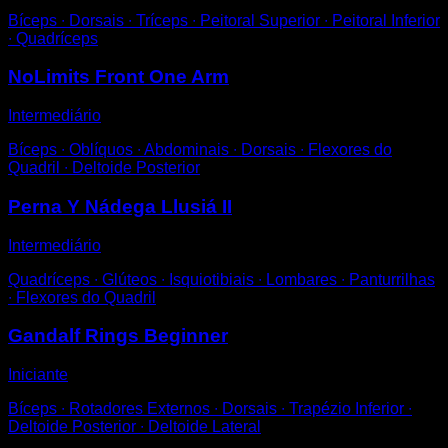
Bíceps ∙ Dorsais ∙ Tríceps ∙ Peitoral Superior ∙ Peitoral Inferior
∙ Quadríceps
NoLimits Front One Arm
Intermediário
Bíceps ∙ Oblíquos ∙ Abdominais ∙ Dorsais ∙ Flexores do
Quadril ∙ Deltoide Posterior
Perna Y Nádega Llusiá II
Intermediário
Quadríceps ∙ Glúteos ∙ Isquiotibiais ∙ Lombares ∙ Panturrilhas
∙ Flexores do Quadril
Gandalf Rings Beginner
Iniciante
Bíceps ∙ Rotadores Externos ∙ Dorsais ∙ Trapézio Inferior ∙
Deltoide Posterior ∙ Deltoide Lateral