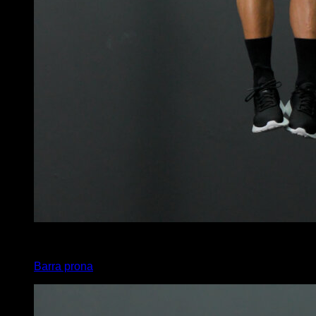
x
20
Barra prona