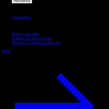
Resistência
Mantenha-se atualizado
Changelog
Suporte
Ajuda e suporte
Política de privacidade
Termos e Condições de Uso
Blog