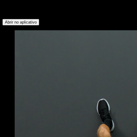
Serrátil ∙ Peitoral Superior ∙ Trapézio Superior ∙ Bíceps ∙
Dorsais ∙ Peitoral Inferior ∙ Quadríceps ∙ Panturrilhas ∙
Isquiotibiais ∙ Glúteos
Abrir no aplicativo