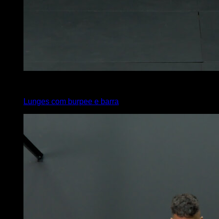
x
20
Lunges com burpee e barra