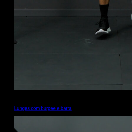
x
20
Lunges com burpee e barra