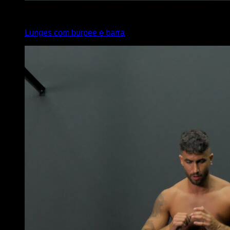
x
20
Lunges com burpee e barra