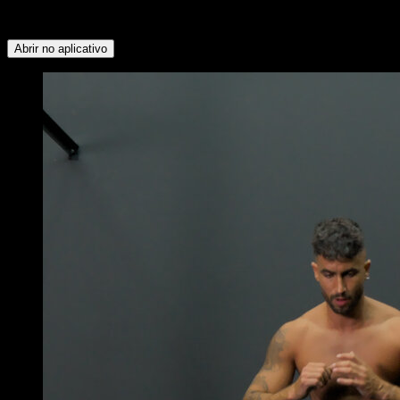
Panturrilhas ∙ Glúteos ∙ Isquiotibiais ∙ Flexores do Quadril ∙
Dorsais ∙ Peitoral Inferior ∙ Lombares ∙ Quadríceps ∙ Tríceps
Abrir no aplicativo