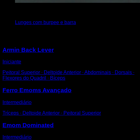
x
20
Lunges com burpee e barra
Você também pode gostar
Armin Back Lever
Iniciante
Peitoral Superior ∙ Deltoide Anterior ∙ Abdominais ∙ Dorsais ∙
Flexores do Quadril ∙ Bíceps
Ferro Emoms Avançado
Intermediário
Tríceps ∙ Deltoide Anterior ∙ Peitoral Superior
Emom Dominated
Intermediário