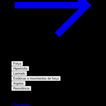
Força
Hipertrofia
Lastrado
Estáticas e movimentos de força
Argolas
Resistência
Mantenha-se atualizado
Changelog