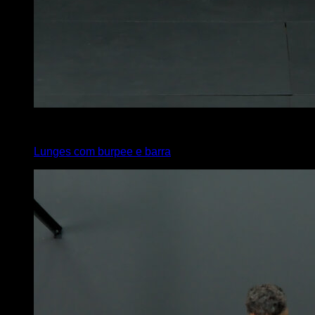
x
20
Lunges com burpee e barra