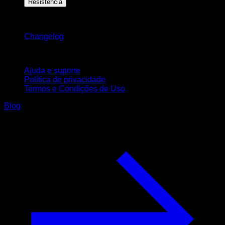
Resistência
Mantenha-se atualizado
Changelog
Suporte
Ajuda e suporte
Política de privacidade
Termos e Condições de Uso
Blog