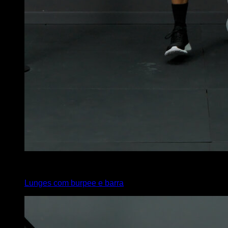
x
20
Lunges com burpee e barra