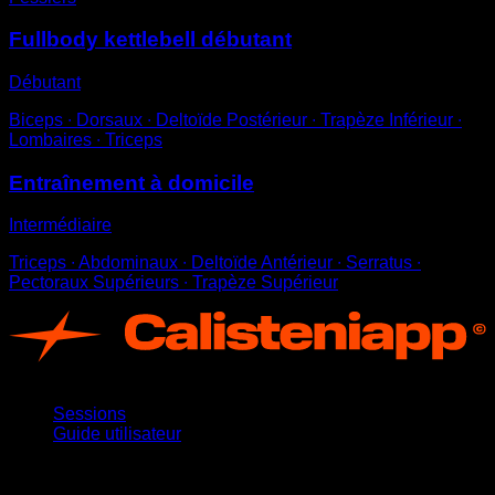
Fullbody kettlebell débutant
Débutant
Biceps ∙ Dorsaux ∙ Deltoïde Postérieur ∙ Trapèze Inférieur ∙
Lombaires ∙ Triceps
Entraînement à domicile
Intermédiaire
Triceps ∙ Abdominaux ∙ Deltoïde Antérieur ∙ Serratus ∙
Pectoraux Supérieurs ∙ Trapèze Supérieur
App
Sessions
Guide utilisateur
Restez informé