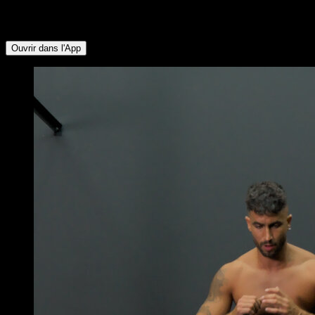
∙ Dorsaux ∙ Pectoraux Inférieurs ∙ Lombaires ∙ Quadriceps ∙
Triceps
Ouvrir dans l'App