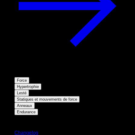
Force
Hypertrophie
Lesté
Statiques et mouvements de force
Anneaux
Endurance
Restez informé
Changelog