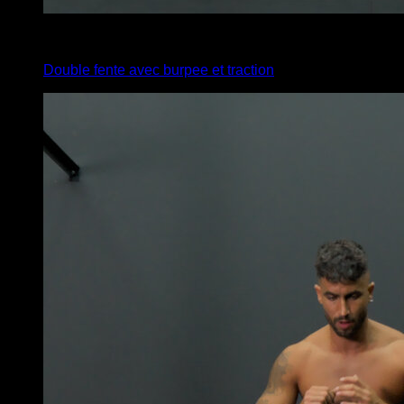
x
20
Double fente avec burpee et traction