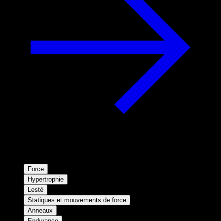
Force
Hypertrophie
Lesté
Statiques et mouvements de force
Anneaux
Endurance