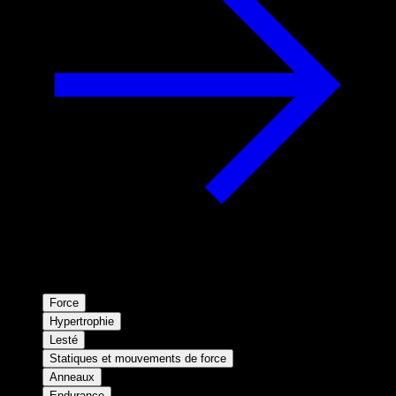
Force
Hypertrophie
Lesté
Statiques et mouvements de force
Anneaux
Endurance