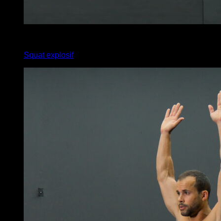
x
12
Squat explosif