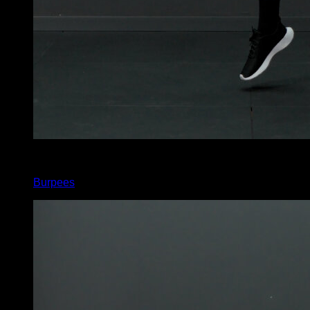
x
10
Burpees