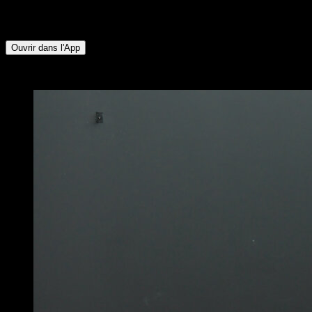
Fléchisseurs de Hanche ∙ Quadriceps ∙ Mollets ∙ Ischio-
jambiers ∙ Fessiers ∙ Lombaires ∙ Deltoïde Antérieur
Ouvrir dans l'App
x
3
TOURS