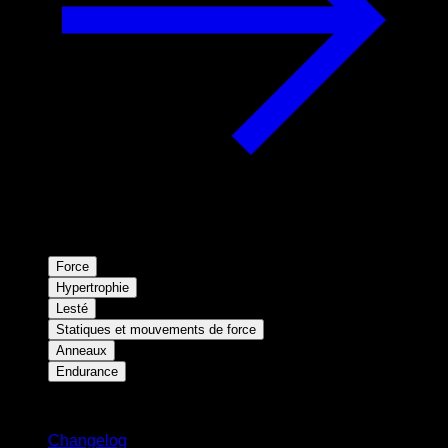
Force
Hypertrophie
Lesté
Statiques et mouvements de force
Anneaux
Endurance
Restez informé
Changelog