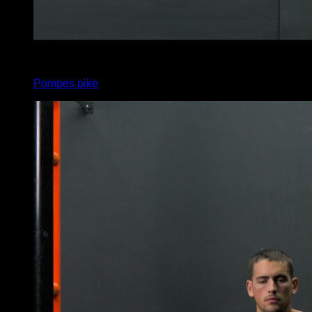
x
8
Pompes pike