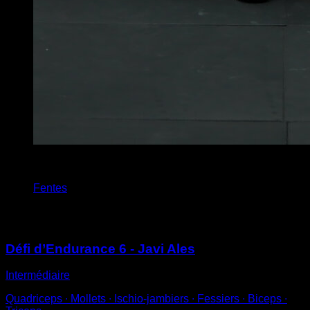
x
20
Fentes
Vous pourriez aussi aimer
Défi d’Endurance 6 - Javi Ales
Intermédiaire
Quadriceps ∙ Mollets ∙ Ischio-jambiers ∙ Fessiers ∙ Biceps ∙