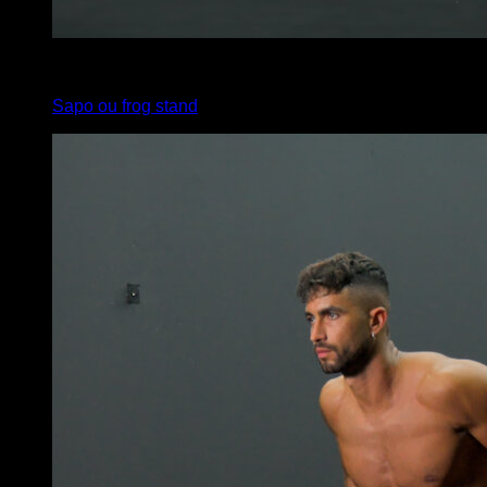
x
15
Sapo ou frog stand