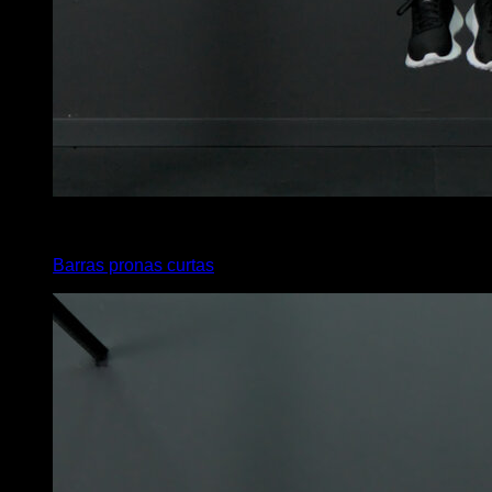
x
6
Barras pronas curtas