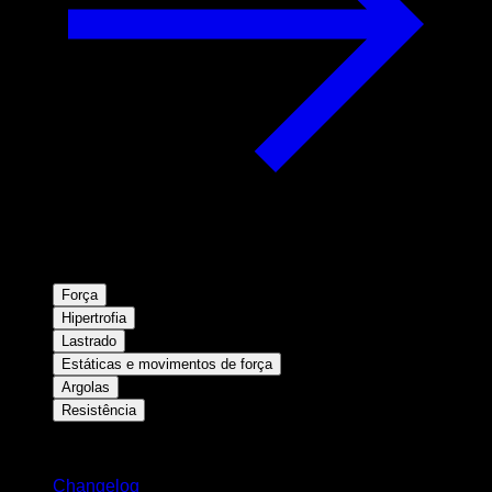
Força
Hipertrofia
Lastrado
Estáticas e movimentos de força
Argolas
Resistência
Mantenha-se atualizado
Changelog