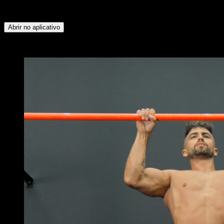
Deltoide Posterior ∙ Rotadores Externos ∙ Tríceps ∙ Deltoide
Anterior ∙ Peitoral Inferior ∙ Abdominais ∙ Peitoral Superior
Abrir no aplicativo
x
4
RODADAS