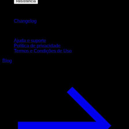
Resistência
Mantenha-se atualizado
Changelog
Suporte
Ajuda e suporte
Política de privacidade
Termos e Condições de Uso
Blog