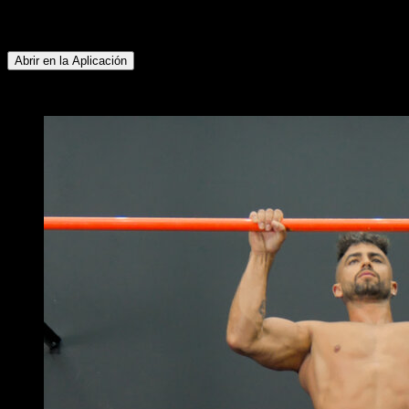
Deltoides Anterior ∙ Pectoral Inferior ∙ Abdominales ∙ Pectoral
Superior
Abrir en la Aplicación
x
4
RONDAS