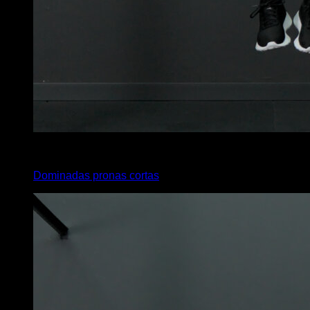
x
6
Dominadas pronas cortas