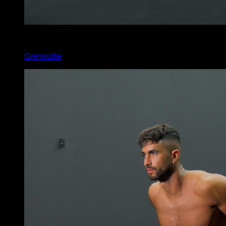
x
15
Grenouille