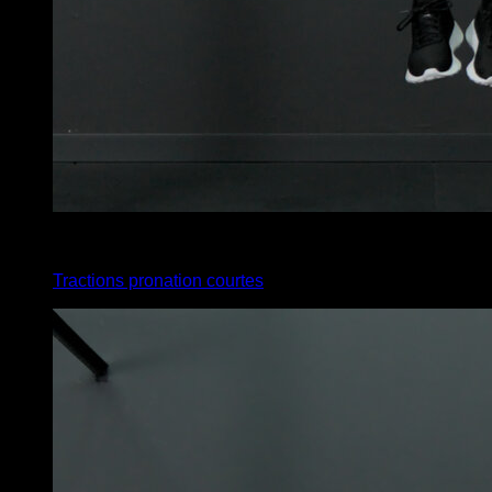
x
6
Tractions pronation courtes