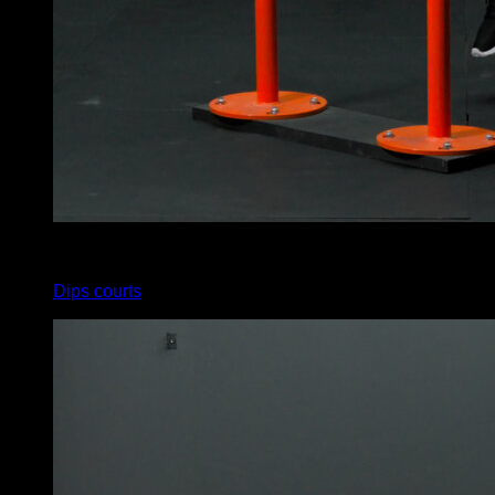
x
4
Dips courts