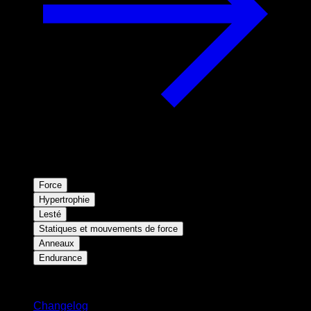
Force
Hypertrophie
Lesté
Statiques et mouvements de force
Anneaux
Endurance
Restez informé
Changelog