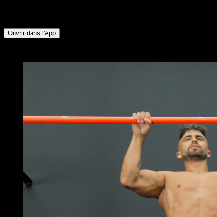
Deltoïde Antérieur ∙ Pectoraux Inférieurs ∙ Abdominaux ∙
Pectoraux Supérieurs
Ouvrir dans l'App
x
4
TOURS