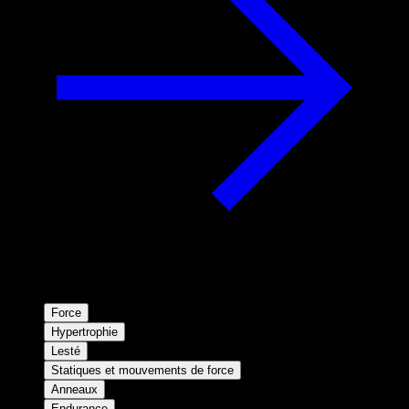
Force
Hypertrophie
Lesté
Statiques et mouvements de force
Anneaux
Endurance