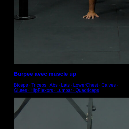
Burpee avec muscle up
Biceps ∙ Triceps ∙ Abs ∙ Lats ∙ LowerChest ∙ Calves ∙
Glutes ∙ HipFlexors ∙ Lumbar ∙ Quadriceps