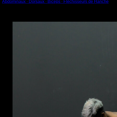
Abdominaux ∙ Dorsaux ∙ Biceps ∙ Fléchisseurs de Hanche
Vous pourriez aussi aimer