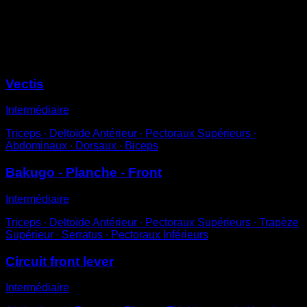
Étends une jambe en essayant de maintenir une
position parallèle au sol.
Sessions
Vectis
Intermédiaire
Triceps ∙ Deltoïde Antérieur ∙ Pectoraux Supérieurs ∙
Abdominaux ∙ Dorsaux ∙ Biceps
Bakugo - Planche - Front
Intermédiaire
Triceps ∙ Deltoïde Antérieur ∙ Pectoraux Supérieurs ∙ Trapèze
Supérieur ∙ Serratus ∙ Pectoraux Inférieurs
Circuit front lever
Intermédiaire