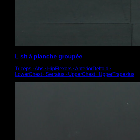
L sit à planche groupée
Triceps ∙ Abs ∙ HipFlexors ∙ AnteriorDeltoid ∙
LowerChest ∙ Serratus ∙ UpperChest ∙ UpperTrapezius