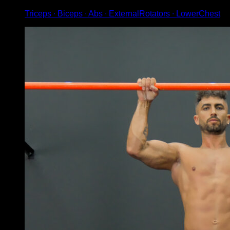
Triceps ∙ Biceps ∙ Abs ∙ ExternalRotators ∙ LowerChest