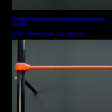
Front lever groupé à une main assisté au
coude
Biceps ∙ Obliques ∙ Lats ∙ Abs ∙ HipFlexors