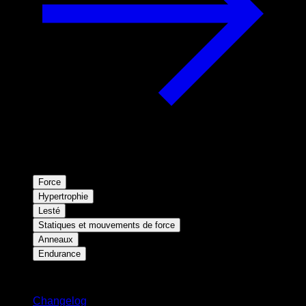
Force
Hypertrophie
Lesté
Statiques et mouvements de force
Anneaux
Endurance
Restez informé
Changelog