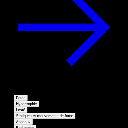
Force
Hypertrophie
Lesté
Statiques et mouvements de force
Anneaux
Endurance