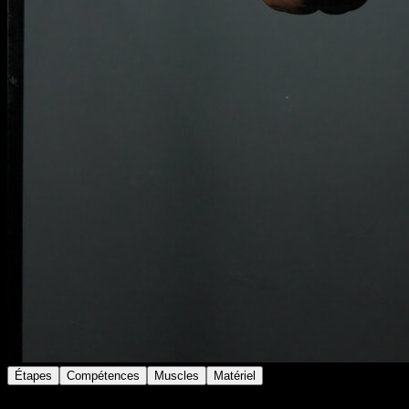
Étapes
Compétences
Muscles
Matériel
Réalise un front lever en tuck.