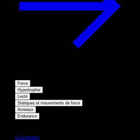
Force
Hypertrophie
Lesté
Statiques et mouvements de force
Anneaux
Endurance
Restez informé
Changelog