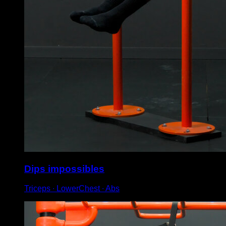
Dips impossibles
Triceps ∙ LowerChest ∙ Abs