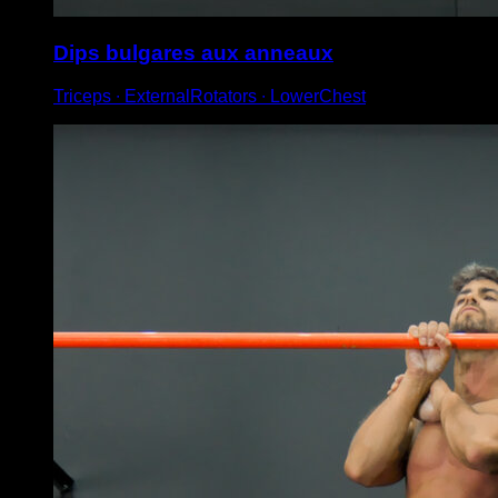
Dips bulgares aux anneaux
Triceps ∙ ExternalRotators ∙ LowerChest