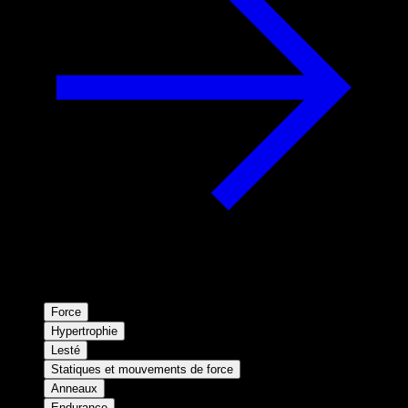
Force
Hypertrophie
Lesté
Statiques et mouvements de force
Anneaux
Endurance