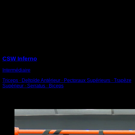
Cherche une barre qui soit à peu près à la hauteur de
ta taille.
Place-toi dos à la barre, en prise supination.
Fléchis les genoux jusqu’à passer sous la barre et
essaie de monter en fléchissant les coudes.
Aide-toi le moins possible avec tes jambes.
Sessions
CSW Inferno
Intermédiaire
Triceps ∙ Deltoïde Antérieur ∙ Pectoraux Supérieurs ∙ Trapèze
Supérieur ∙ Serratus ∙ Biceps
Vous pourriez aussi aimer