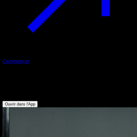
Commencer
Hefesto avec les pieds au sol
Biceps - Deltoïde Antérieur - Pectoraux Inférieurs - Triceps -
Avant-bras
Ouvrir dans l'App