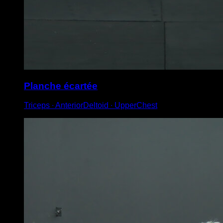
Planche écartée
Triceps ∙ AnteriorDeltoid ∙ UpperChest