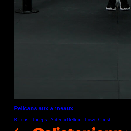
Pelicans aux anneaux
Biceps ∙ Triceps ∙ AnteriorDeltoid ∙ LowerChest