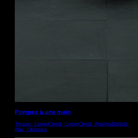
Pompes à une main
Triceps ∙ LowerChest ∙ UpperChest ∙ AnteriorDeltoid ∙
Abs ∙ Obliques