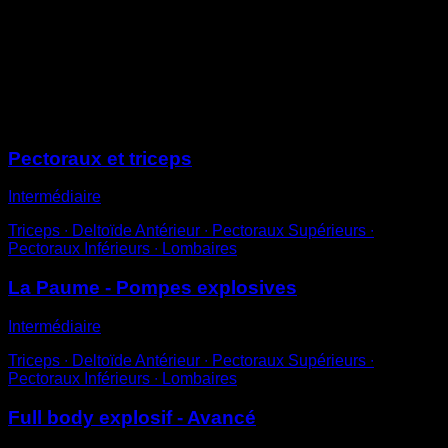
Réalise une pompe explosive
Soulève ton corps en l’air de façon à pouvoir taper
dans tes mains derrière ton dos
Essaie de ne pas t’aider en levant les hanches
Sessions
Pectoraux et triceps
Intermédiaire
Triceps ∙ Deltoïde Antérieur ∙ Pectoraux Supérieurs ∙
Pectoraux Inférieurs ∙ Lombaires
La Paume - Pompes explosives
Intermédiaire
Triceps ∙ Deltoïde Antérieur ∙ Pectoraux Supérieurs ∙
Pectoraux Inférieurs ∙ Lombaires
Full body explosif - Avancé