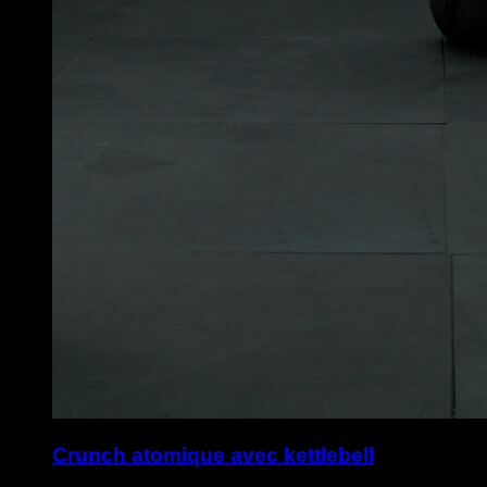
Crunch atomique avec kettlebell