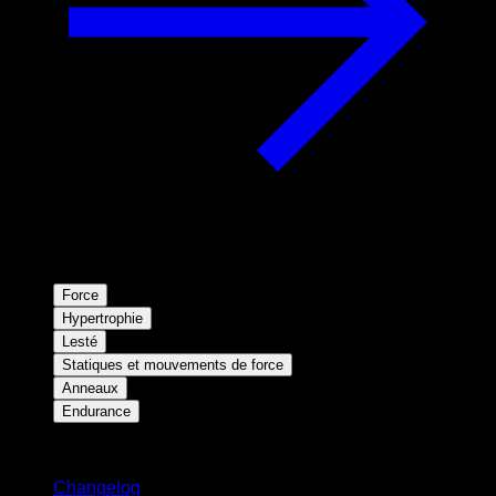
Force
Hypertrophie
Lesté
Statiques et mouvements de force
Anneaux
Endurance
Restez informé
Changelog