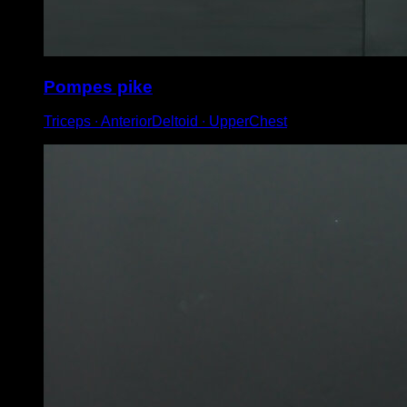
Pompes pike
Triceps ∙ AnteriorDeltoid ∙ UpperChest