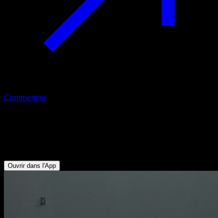
Commencer
Pompes avec claquement derrière
Triceps - Deltoïde Antérieur - Pectoraux Inférieurs -
Pectoraux Supérieurs
Ouvrir dans l'App