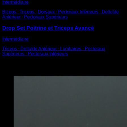
Intermédiaire
Biceps ∙ Triceps ∙ Dorsaux ∙ Pectoraux Inférieurs ∙ Deltoïde
Antérieur ∙ Pectoraux Supérieurs
Drop Set Poitrine et Triceps Avancé
Intermédiaire
Triceps ∙ Deltoïde Antérieur ∙ Lombaires ∙ Pectoraux
Supérieurs ∙ Pectoraux Inférieurs
Vous pourriez aussi aimer