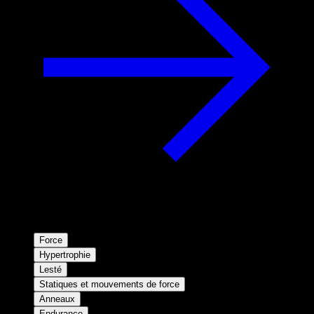
Force
Hypertrophie
Lesté
Statiques et mouvements de force
Anneaux
Endurance