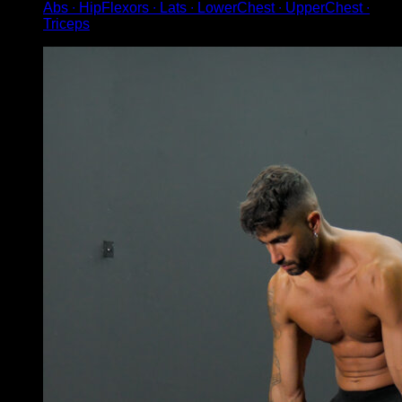
Abs ∙ HipFlexors ∙ Lats ∙ LowerChest ∙ UpperChest ∙
Triceps