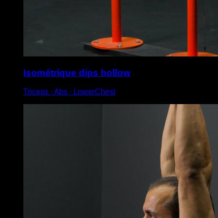
Isométrique dips hollow
Triceps ∙ Abs ∙ LowerChest