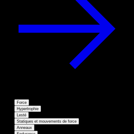
Force
Hypertrophie
Lesté
Statiques et mouvements de force
Anneaux
Endurance