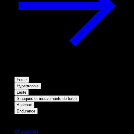
Force
Hypertrophie
Lesté
Statiques et mouvements de force
Anneaux
Endurance
Restez informé
Changelog