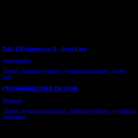
Place-toi en position de dips
Descends jusqu’à ce que tes bras forment un angle
inférieur à 90º
Tiens dans cette position pendant un temps déterminé
Sessions
Défi d’Endurance 5 - Javi Ales
Intermédiaire
Triceps ∙ Deltoïde Antérieur ∙ Pectoraux Inférieurs ∙ Avant-
bras
PREMIÈRES DIPS DE ROB
Débutant
Triceps ∙ Pectoraux Inférieurs ∙ Deltoïde Antérieur ∙ Pectoraux
Supérieurs
Vous pourriez aussi aimer