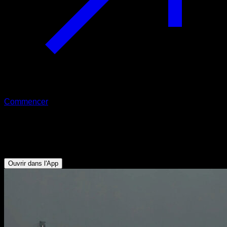
Commencer
Isométrique de dips en bas
Triceps - Pectoraux Inférieurs - Deltoïde Antérieur
Ouvrir dans l'App