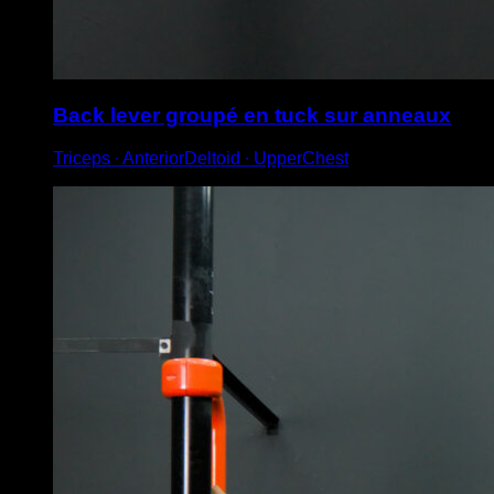
Back lever groupé en tuck sur anneaux
Triceps ∙ AnteriorDeltoid ∙ UpperChest