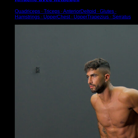
Quadriceps ∙ Triceps ∙ AnteriorDeltoid ∙ Glutes ∙
Hamstrings ∙ UpperChest ∙ UpperTrapezius ∙ Serratus