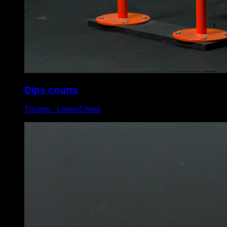
Dips courts
Triceps ∙ LowerChest