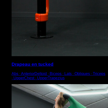
Drapeau en tucked
Abs ∙ AnteriorDeltoid ∙ Biceps ∙ Lats ∙ Obliques ∙ Triceps
∙ UpperChest ∙ UpperTrapezius