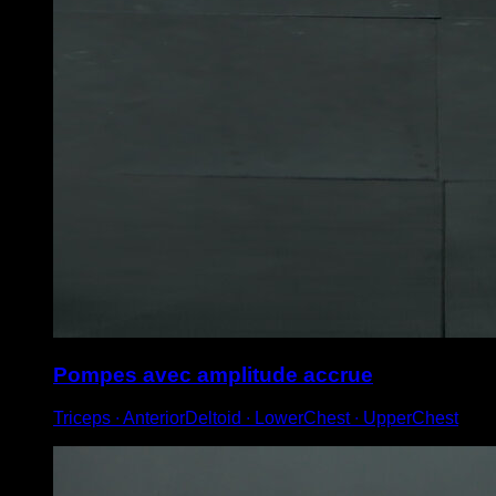
Pompes avec amplitude accrue
Triceps ∙ AnteriorDeltoid ∙ LowerChest ∙ UpperChest