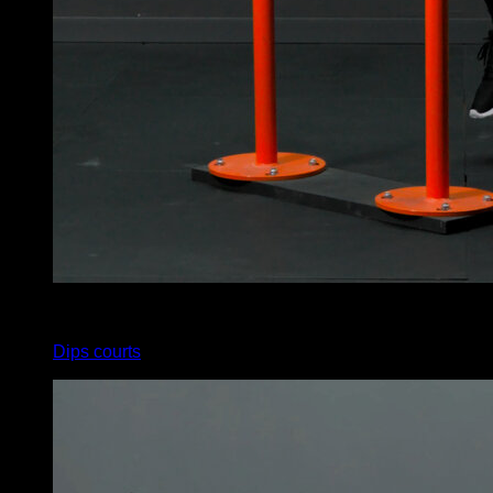
4
x
8
Dips courts