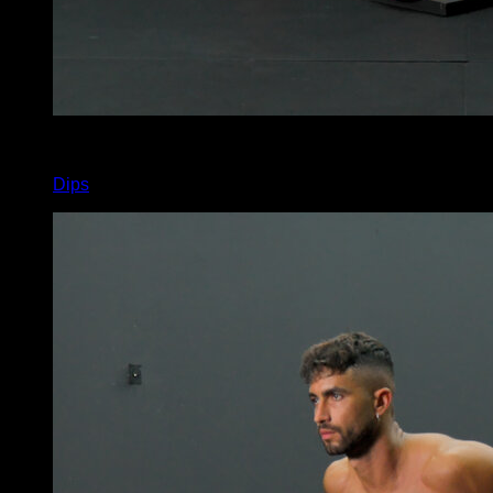
4
x
2
Dips