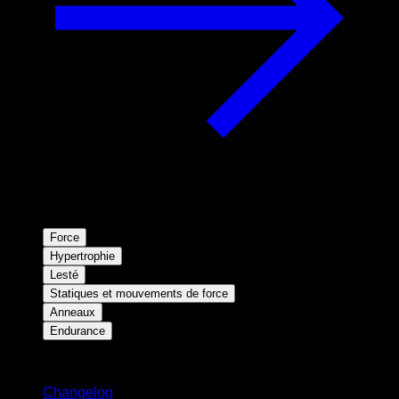
Force
Hypertrophie
Lesté
Statiques et mouvements de force
Anneaux
Endurance
Restez informé
Changelog