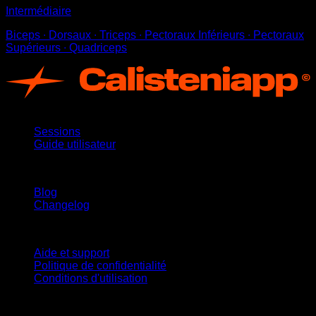
Intermédiaire
Biceps ∙ Dorsaux ∙ Triceps ∙ Pectoraux Inférieurs ∙ Pectoraux
Supérieurs ∙ Quadriceps
App
Sessions
Guide utilisateur
Restez informé
Blog
Changelog
Support
Aide et support
Politique de confidentialité
Conditions d'utilisation
suivez-nous !