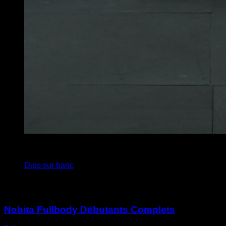
4
x
12
Dips sur banc
Vous pourriez aussi aimer
Nobita Fullbody Débutants Complets