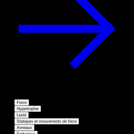
Force
Hypertrophie
Lesté
Statiques et mouvements de force
Anneaux
Endurance