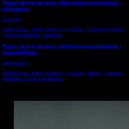
Appui renversé avec rétroversion pelvienne -
débutants
Débutant
Abdominaux ∙ Ischio-jambiers ∙ Fessiers ∙ Deltoïde Antérieur ∙
Trapèze Supérieur ∙ Serratus
Appui renversé avec rétroversion pelvienne -
intermédiaire
Intermédiaire
Abdominaux ∙ Ischio-jambiers ∙ Fessiers ∙ Mollets ∙ Deltoïde
Antérieur ∙ Trapèze Supérieur
Vous pourriez aussi aimer