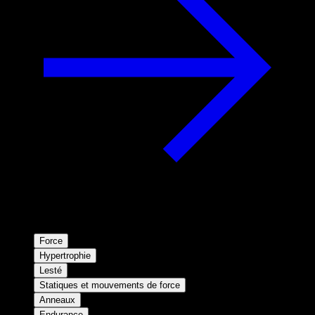
Force
Hypertrophie
Lesté
Statiques et mouvements de force
Anneaux
Endurance