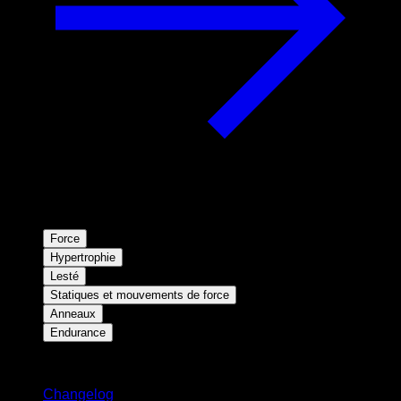
Force
Hypertrophie
Lesté
Statiques et mouvements de force
Anneaux
Endurance
Restez informé
Changelog