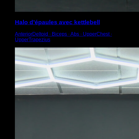
Halo d’épaules avec kettlebell
AnteriorDeltoid ∙ Biceps ∙ Abs ∙ UpperChest ∙
UpperTrapezius