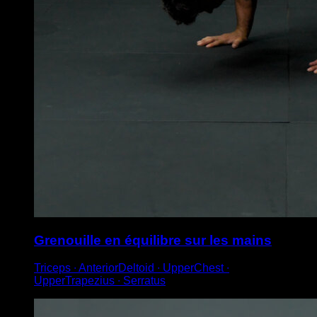
Grenouille en équilibre sur les mains
Triceps ∙ AnteriorDeltoid ∙ UpperChest ∙
UpperTrapezius ∙ Serratus