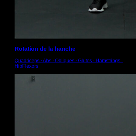
Rotation de la hanche
Quadriceps ∙ Abs ∙ Obliques ∙ Glutes ∙ Hamstrings ∙
HipFlexors