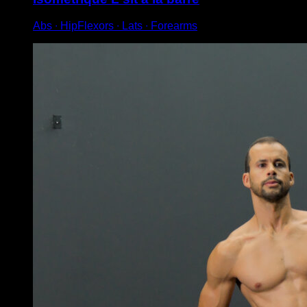
Abs ∙ HipFlexors ∙ Lats ∙ Forearms