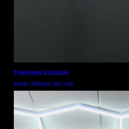
Front lever à un bras
Biceps ∙ Obliques ∙ Abs ∙ Lats