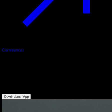
Commencer
Rétroversion pelvienne en poirier
face au mur
Abdominaux - Deltoïde Antérieur - Fessiers - Ischio-jambiers
- Trapèze Supérieur - Serratus - Triceps - Pectoraux
Supérieurs
Ouvrir dans l'App