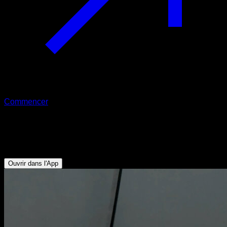
Commencer
Ring fly bras fléchis
Pectoraux Inférieurs - Triceps
Ouvrir dans l'App