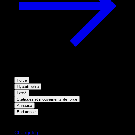
Force
Hypertrophie
Lesté
Statiques et mouvements de force
Anneaux
Endurance
Restez informé
Changelog