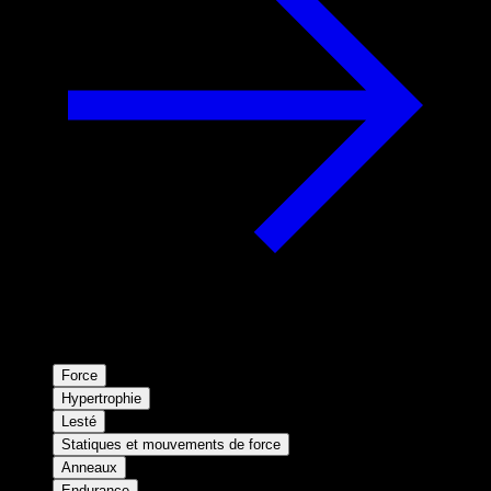
Force
Hypertrophie
Lesté
Statiques et mouvements de force
Anneaux
Endurance