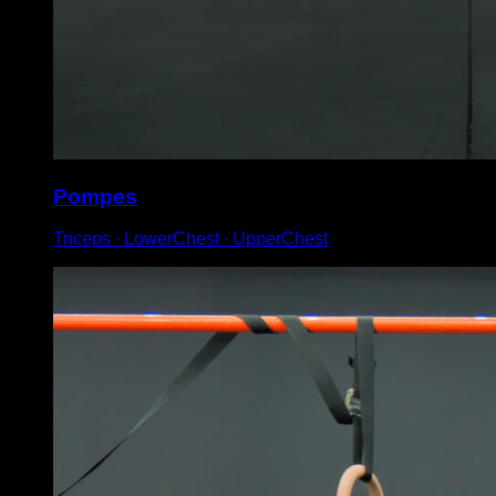
Pompes
Triceps ∙ LowerChest ∙ UpperChest