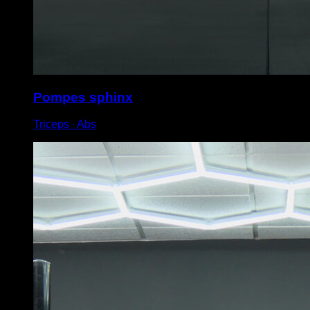
Pompes sphinx
Triceps ∙ Abs