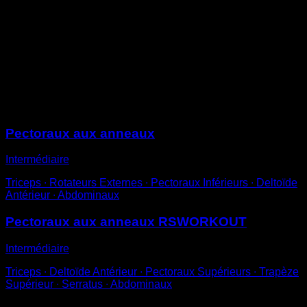
toi en position de pompes
Avec les bras légèrement fléchis, effectue une
ouverture latérale jusqu’à ce que ton torse descende à
la hauteur des anneaux
Reviens à la position initiale pour compléter une
répétition
Sessions
Pectoraux aux anneaux
Intermédiaire
Triceps ∙ Rotateurs Externes ∙ Pectoraux Inférieurs ∙ Deltoïde
Antérieur ∙ Abdominaux
Pectoraux aux anneaux RSWORKOUT
Intermédiaire
Triceps ∙ Deltoïde Antérieur ∙ Pectoraux Supérieurs ∙ Trapèze
Supérieur ∙ Serratus ∙ Abdominaux