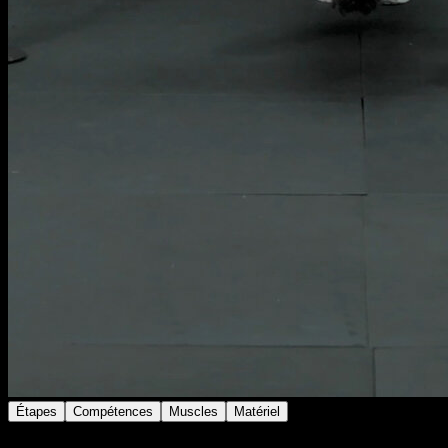
Étapes
Compétences
Muscles
Matériel
Place les anneaux à la hauteur de tes hanches et mets-