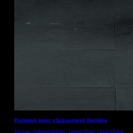
Pompes avec claquement derrière
Triceps ∙ AnteriorDeltoid ∙ LowerChest ∙ UpperChest