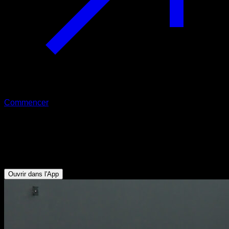
Commencer
Skin the cat assisté sur parallettes
Abdominaux - Ischio-jambiers - Deltoïde Antérieur - Dorsaux
- Pectoraux Supérieurs
Ouvrir dans l'App