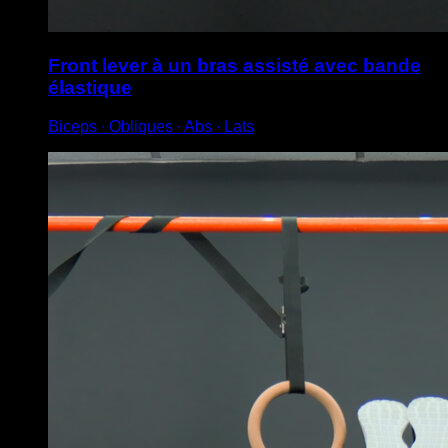
Front lever à un bras assisté avec bande
élastique
Biceps ∙ Obliques ∙ Abs ∙ Lats