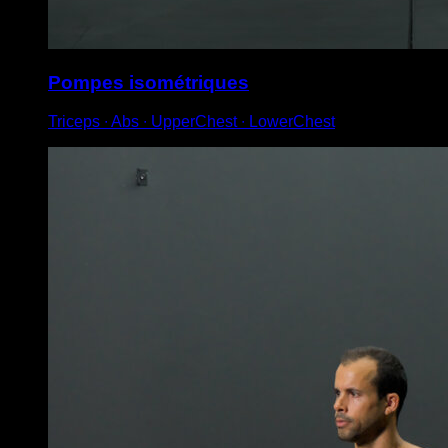
Pompes isométriques
Triceps ∙ Abs ∙ UpperChest ∙ LowerChest