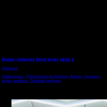
Sur des barres parallèles, place-toi en dessous et lève
une jambe pour la poser sur la barre parallèle en face.
Utilise-la comme impulsion pour faire pivoter tout ton
corps et passer les jambes entre les mains.
À ce moment précis, marque une pause de 3 secondes
avant de continuer à tourner jusqu’à effectuer une
rotation complète.
Reviens à la position de départ pour compléter une
répétition.
Sessions
Roger Jimenez front lever série 2
Débutant
Abdominaux ∙ Fléchisseurs de Hanche ∙ Biceps ∙ Dorsaux ∙
Ischio-jambiers ∙ Deltoïde Antérieur
Vous pourriez aussi aimer