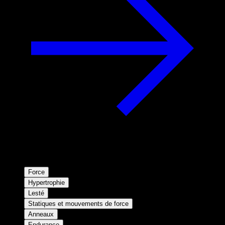
Force
Hypertrophie
Lesté
Statiques et mouvements de force
Anneaux
Endurance