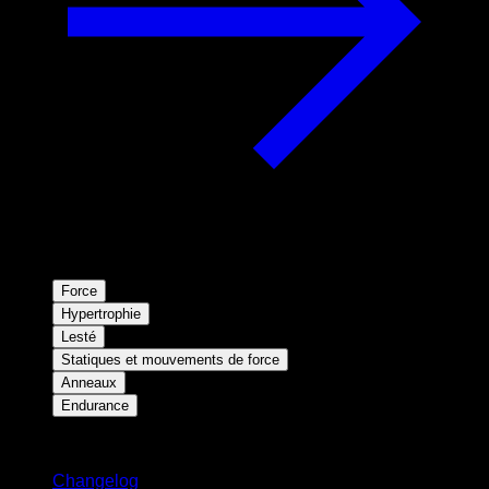
Force
Hypertrophie
Lesté
Statiques et mouvements de force
Anneaux
Endurance
Restez informé
Changelog