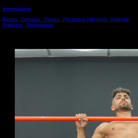
Intermédiaire
Biceps ∙ Dorsaux ∙ Triceps ∙ Pectoraux Inférieurs ∙ Deltoïde
Antérieur ∙ Abdominaux
Vous pourriez aussi aimer