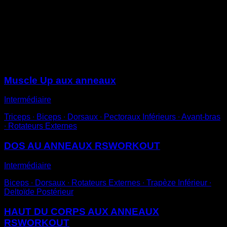
Suspends-toi avec une prise neutre, les paumes des
mains se faisant face.
Effectue la traction de manière contrôlée jusqu'à ce que
ton menton dépasse la hauteur de tes mains.
Sessions
Muscle Up aux anneaux
Intermédiaire
Triceps ∙ Biceps ∙ Dorsaux ∙ Pectoraux Inférieurs ∙ Avant-bras
∙ Rotateurs Externes
DOS AU ANNEAUX RSWORKOUT
Intermédiaire
Biceps ∙ Dorsaux ∙ Rotateurs Externes ∙ Trapèze Inférieur ∙
Deltoïde Postérieur
HAUT DU CORPS AUX ANNEAUX
RSWORKOUT