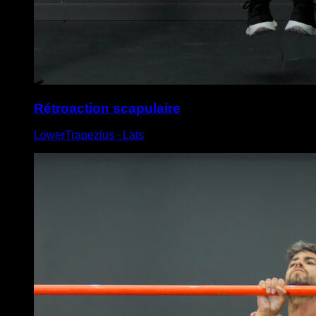
Rétroaction scapulaire
LowerTrapezius ∙ Lats