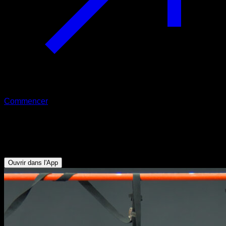
Commencer
Tractions neutres aux anneaux
Biceps - Dorsaux
Ouvrir dans l'App