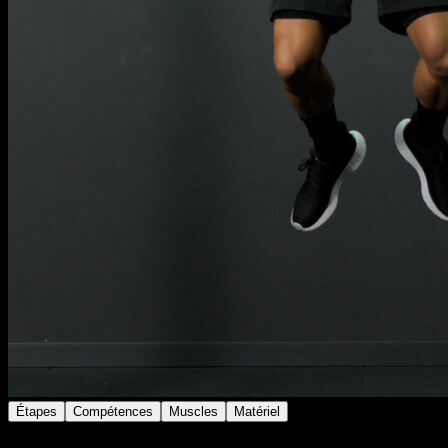
Étapes
Compétences
Muscles
Matériel
Place les anneaux en hauteur.