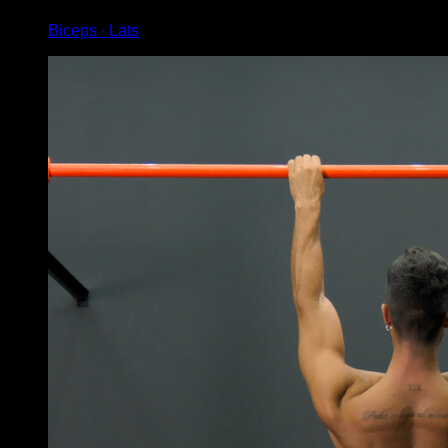
Biceps ∙ Lats