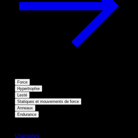
Force
Hypertrophie
Lesté
Statiques et mouvements de force
Anneaux
Endurance
Restez informé
Changelog