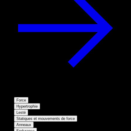
Force
Hypertrophie
Lesté
Statiques et mouvements de force
Anneaux
Endurance