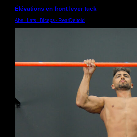
Élévations en front lever tuck
Abs ∙ Lats ∙ Biceps ∙ RearDeltoid