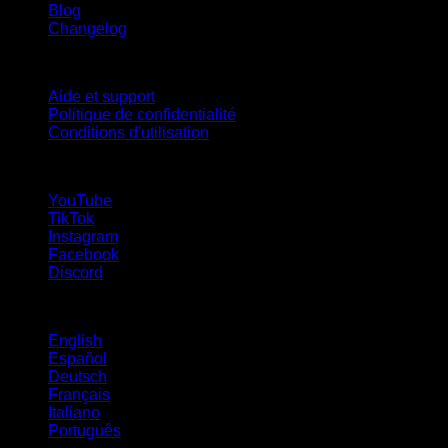
Blog
Changelog
Support
Aide et support
Politique de confidentialité
Conditions d'utilisation
suivez-nous !
YouTube
TikTok
Instagram
Facebook
Discord
Langues
English
Español
Deutsch
Français
Italiano
Português