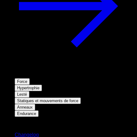
Force
Hypertrophie
Lesté
Statiques et mouvements de force
Anneaux
Endurance
Restez informé
Changelog