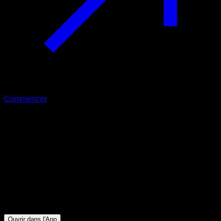
Commencer
Intermédiaire
Destruction des abdos 30 minutes
Abdominaux ∙ Obliques ∙ Fléchisseurs de Hanche ∙ Dorsaux
5
min
Session pour athlètes de niveau Intermédiaire. Entraînez les
groupes musculaires suivants : Abdominaux ∙ Obliques ∙
Fléchisseurs de Hanche ∙ Dorsaux
Ouvrir dans l'App