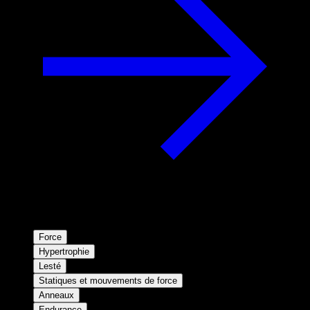
Force
Hypertrophie
Lesté
Statiques et mouvements de force
Anneaux
Endurance