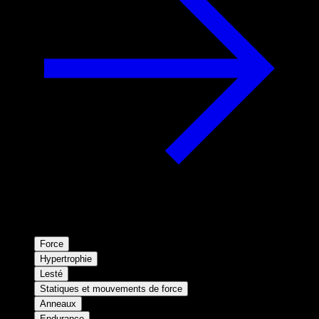
Force
Hypertrophie
Lesté
Statiques et mouvements de force
Anneaux
Endurance