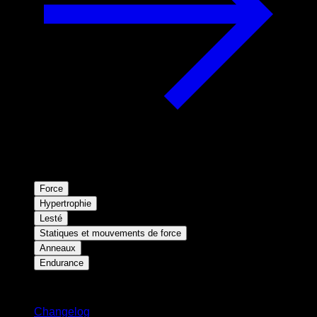
Force
Hypertrophie
Lesté
Statiques et mouvements de force
Anneaux
Endurance
Restez informé
Changelog