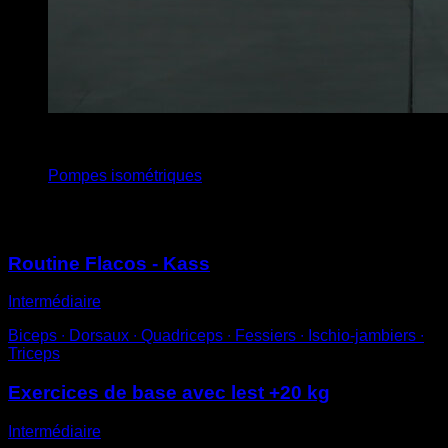
4
x
15
Pompes isométriques
Vous pourriez aussi aimer
Routine Flacos - Kass
Intermédiaire
Biceps ∙ Dorsaux ∙ Quadriceps ∙ Fessiers ∙ Ischio-jambiers ∙
Triceps
Exercices de base avec lest +20 kg
Intermédiaire