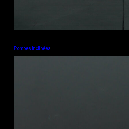
4
x
5
Pompes inclinées