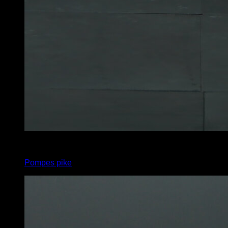
4
x
6
Pompes pike