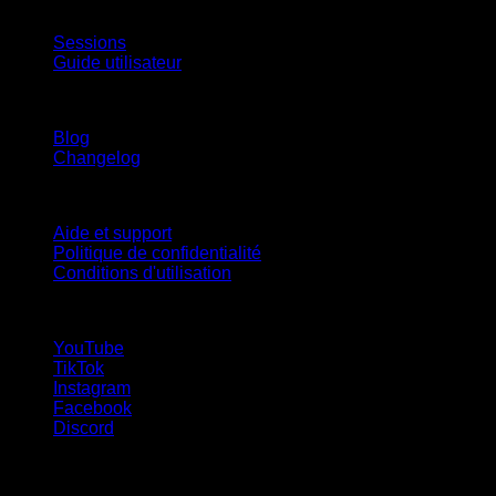
App
Sessions
Guide utilisateur
Restez informé
Blog
Changelog
Support
Aide et support
Politique de confidentialité
Conditions d'utilisation
suivez-nous !
YouTube
TikTok
Instagram
Facebook
Discord
Langues