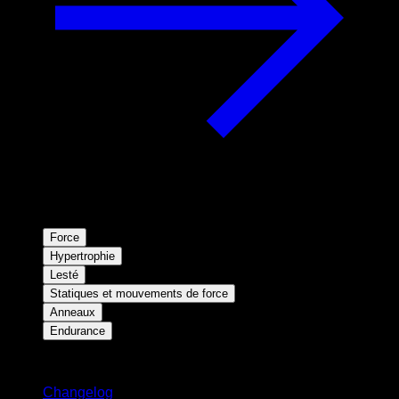
Force
Hypertrophie
Lesté
Statiques et mouvements de force
Anneaux
Endurance
Restez informé
Changelog