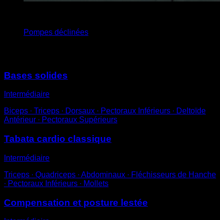
4
x
10
Pompes déclinées
Vous pourriez aussi aimer
Bases solides
Intermédiaire
Biceps ∙ Triceps ∙ Dorsaux ∙ Pectoraux Inférieurs ∙ Deltoïde
Antérieur ∙ Pectoraux Supérieurs
Tabata cardio classique
Intermédiaire
Triceps ∙ Quadriceps ∙ Abdominaux ∙ Fléchisseurs de Hanche
∙ Pectoraux Inférieurs ∙ Mollets
Compensation et posture lestée