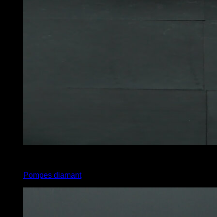
4
x
10
Pompes diamant