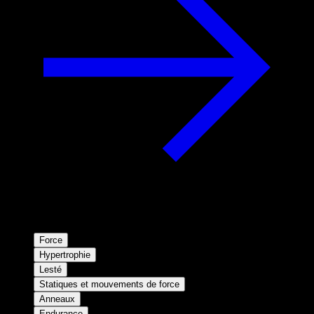
Force
Hypertrophie
Lesté
Statiques et mouvements de force
Anneaux
Endurance