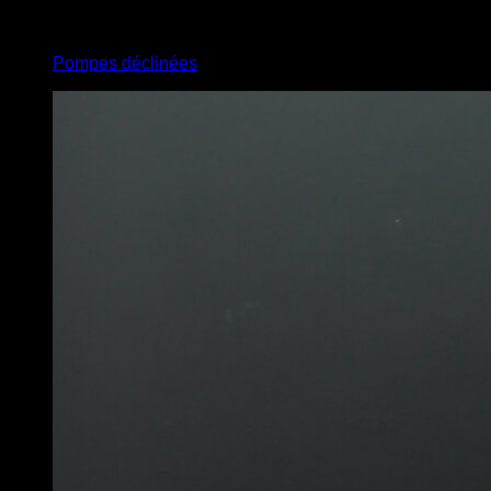
4
x
10
Pompes déclinées