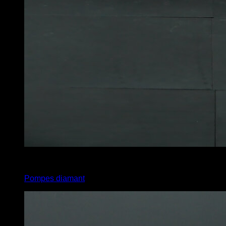
4
x
15
Pompes diamant