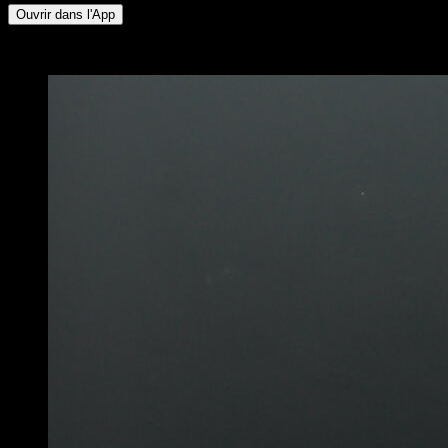
Ouvrir dans l'App
x
3
TOURS