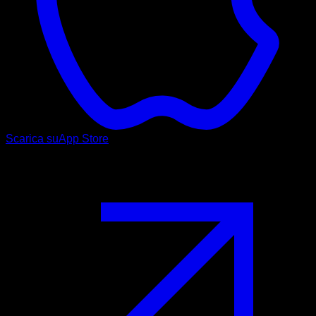
Scarica su
App Store