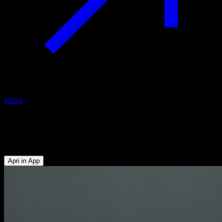
Inizia
Dumbbell lateral raises
Deltoide Laterale
Apri in App