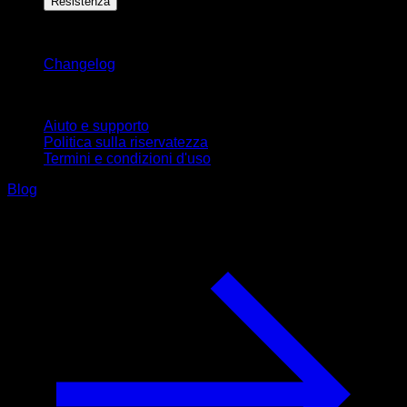
Resistenza
Rimani aggiornato
Changelog
Supporto
Aiuto e supporto
Politica sulla riservatezza
Termini e condizioni d'uso
Blog