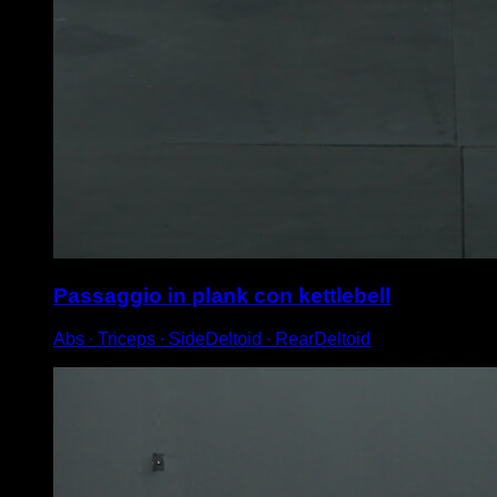
Passaggio in plank con kettlebell
Abs ∙ Triceps ∙ SideDeltoid ∙ RearDeltoid