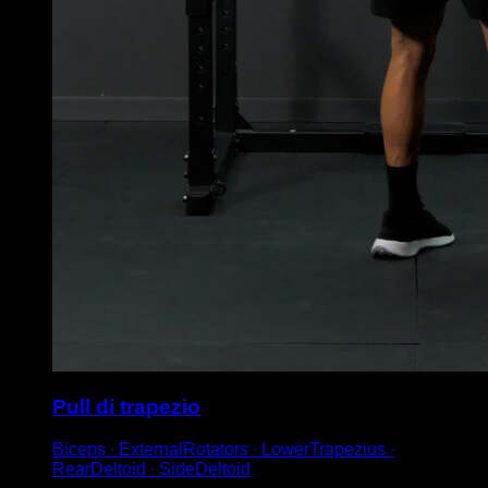
Pull di trapezio
Biceps ∙ ExternalRotators ∙ LowerTrapezius ∙
RearDeltoid ∙ SideDeltoid