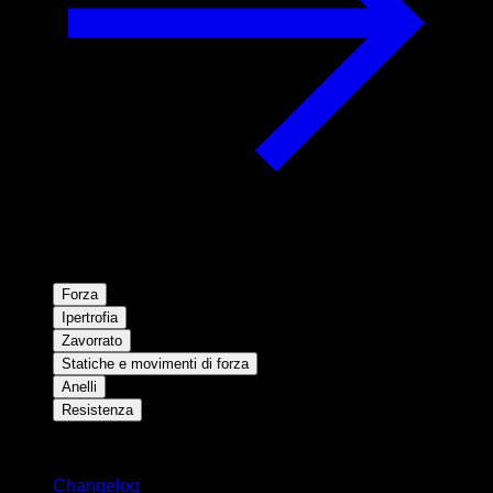
Forza
Ipertrofia
Zavorrato
Statiche e movimenti di forza
Anelli
Resistenza
Rimani aggiornato
Changelog