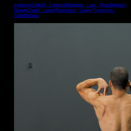
AnteriorDeltoid ∙ ExternalRotators ∙ Lats ∙ RearDeltoid ∙
UpperChest ∙ UpperTrapezius ∙ LowerTrapezius ∙
SideDeltoid