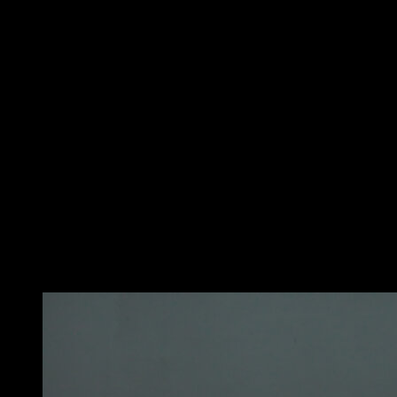
Inizia a stare con i piedi separati alla larghezza delle
spalle. Tieni un manubrio in ogni mano con braccia
completamente estese e i palmi delle mani che
guardano verso il tuo corpo. Questa è la tua posizione
iniziale.
Quindi, mantenendo i gomiti leggermente flessi, solleva
i manubri ai lati fino a quando le braccia sono parallele
a terra e formano una "t" con il tuo corpo. Assicurati di
mantenere il busto in posizione verticale e controllata,
evitando l'uso dell'impulso.
Infine, abbassare lentamente i manubri nella posizione
iniziale. Sarebbe una ripetizione. Ricorda, è importante
eseguire questo esercizio con un carico che consente
di mantenere la tecnica corretta e controllare il
movimento in ogni momento.
Potrebbe piacerti anche