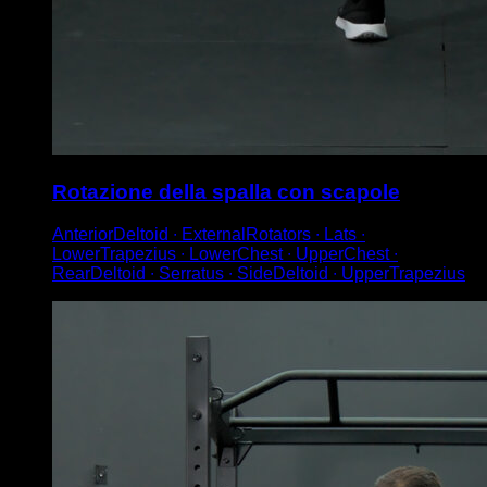
Rotazione della spalla con scapole
AnteriorDeltoid ∙ ExternalRotators ∙ Lats ∙
LowerTrapezius ∙ LowerChest ∙ UpperChest ∙
RearDeltoid ∙ Serratus ∙ SideDeltoid ∙ UpperTrapezius