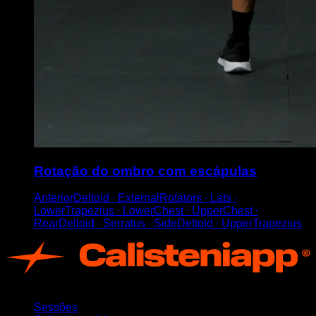
Rotação do ombro com escápulas
AnteriorDeltoid ∙ ExternalRotators ∙ Lats ∙
LowerTrapezius ∙ LowerChest ∙ UpperChest ∙
RearDeltoid ∙ Serratus ∙ SideDeltoid ∙ UpperTrapezius
App
Sessões