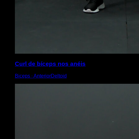
Curl de bíceps nos anéis
Biceps ∙ AnteriorDeltoid