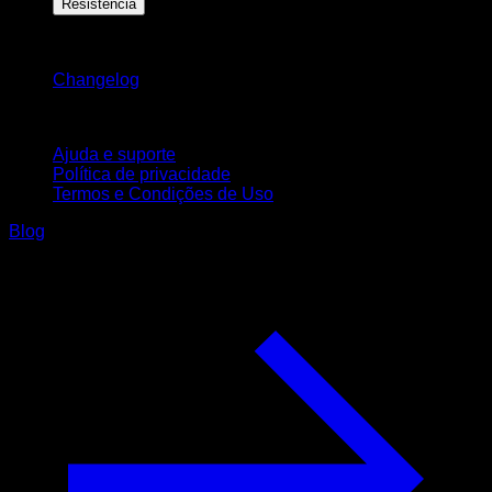
Resistência
Mantenha-se atualizado
Changelog
Suporte
Ajuda e suporte
Política de privacidade
Termos e Condições de Uso
Blog