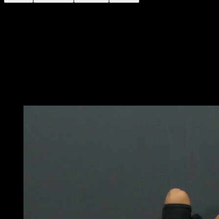
Coloque-se de costas para uma barra que esteja na
altura do seu peitoral, aproximadamente.
Levante as mãos para trás, segurando a barra de modo
que as suas mãos se toquem ou quase se toquem.
Avance seu corpo até sentir uma extensão máxima dos
ombros.
Mantenha-se na posição por um tempo determinado.
Você também pode gostar