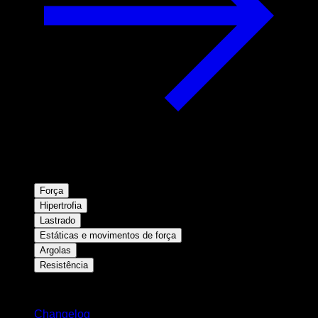
Força
Hipertrofia
Lastrado
Estáticas e movimentos de força
Argolas
Resistência
Mantenha-se atualizado
Changelog