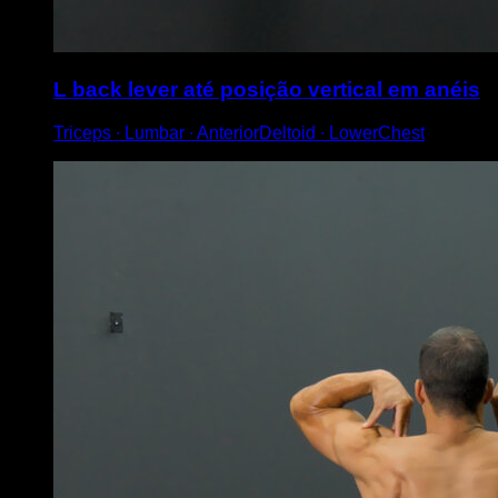
L back lever até posição vertical em anéis
Triceps ∙ Lumbar ∙ AnteriorDeltoid ∙ LowerChest