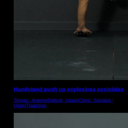
Handstand push up explosivas assistidas
Triceps ∙ AnteriorDeltoid ∙ UpperChest ∙ Serratus ∙
UpperTrapezius