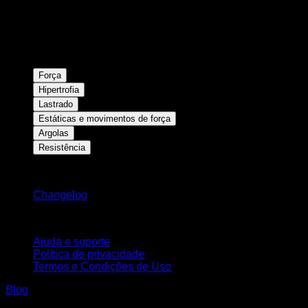
Força
Hipertrofia
Lastrado
Estáticas e movimentos de força
Argolas
Resistência
Mantenha-se atualizado
Changelog
Suporte
Ajuda e suporte
Política de privacidade
Termos e Condições de Uso
Blog