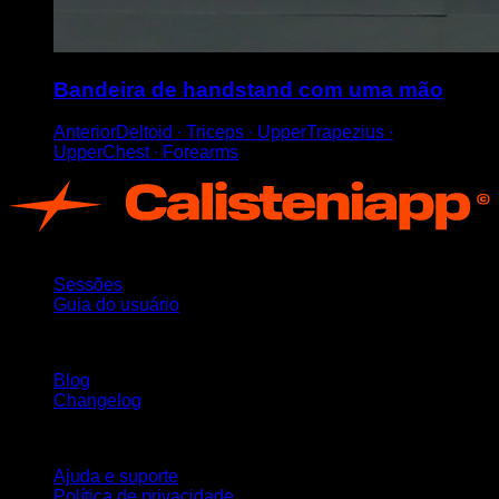
Bandeira de handstand com uma mão
AnteriorDeltoid ∙ Triceps ∙ UpperTrapezius ∙
UpperChest ∙ Forearms
App
Sessões
Guia do usuário
Mantenha-se atualizado
Blog
Changelog
Suporte
Ajuda e suporte
Política de privacidade