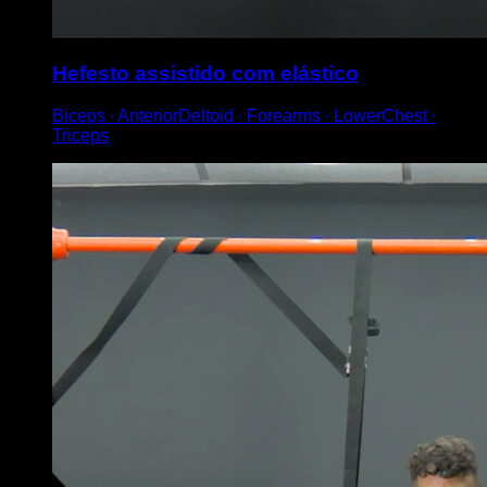
Hefesto assistido com elástico
Biceps ∙ AnteriorDeltoid ∙ Forearms ∙ LowerChest ∙
Triceps