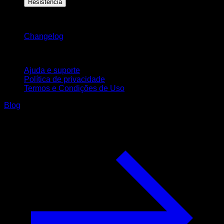
Resistência
Mantenha-se atualizado
Changelog
Suporte
Ajuda e suporte
Política de privacidade
Termos e Condições de Uso
Blog