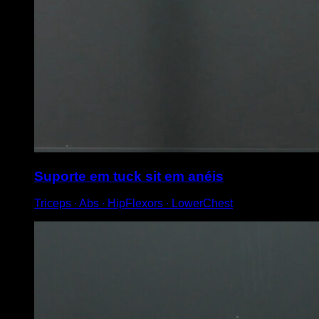
Suporte em tuck sit em anéis
Triceps ∙ Abs ∙ HipFlexors ∙ LowerChest