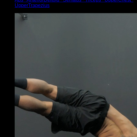
UpperTrapezius