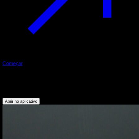
Começar
Protração escapular isométrica
Tríceps - Peitoral Inferior - Peitoral Superior
Abrir no aplicativo