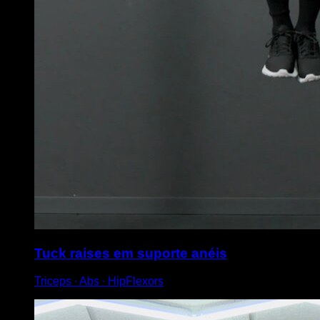
Tuck raises em suporte anéis
Triceps ∙ Abs ∙ HipFlexors