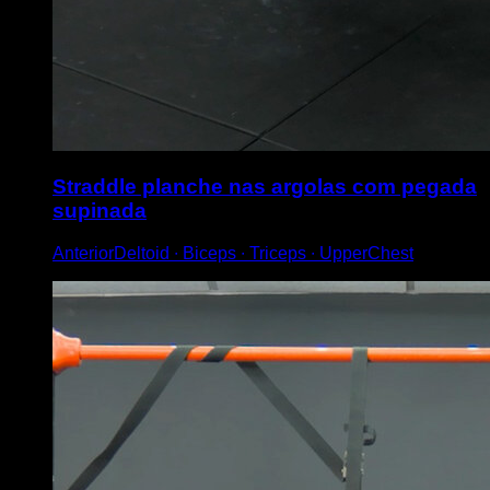
Straddle planche nas argolas com pegada
supinada
AnteriorDeltoid ∙ Biceps ∙ Triceps ∙ UpperChest