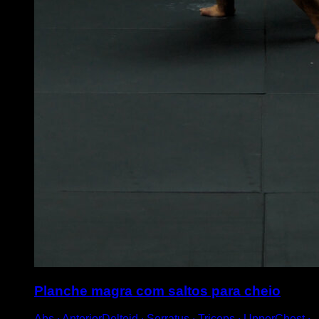
Planche magra com saltos para cheio
Abs ∙ AnteriorDeltoid ∙ Serratus ∙ Triceps ∙ UpperChest ∙