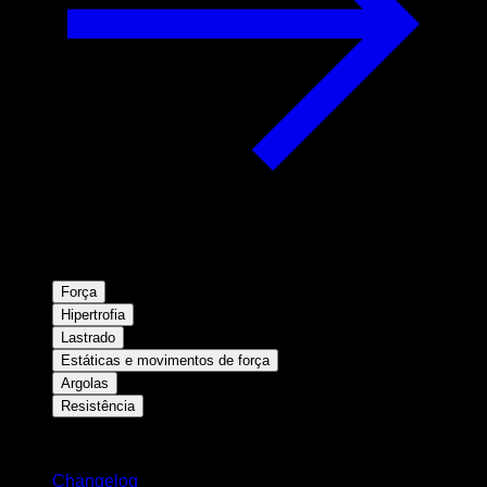
Força
Hipertrofia
Lastrado
Estáticas e movimentos de força
Argolas
Resistência
Mantenha-se atualizado
Changelog