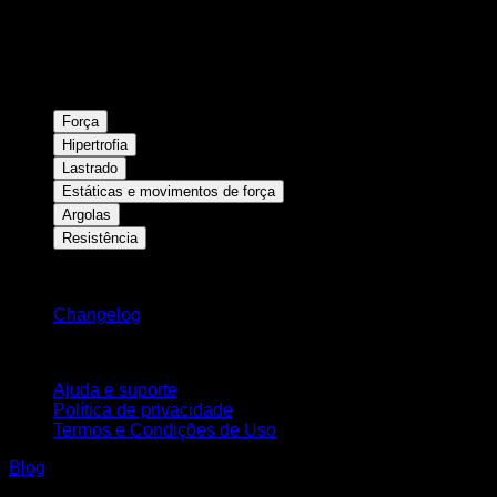
Força
Hipertrofia
Lastrado
Estáticas e movimentos de força
Argolas
Resistência
Mantenha-se atualizado
Changelog
Suporte
Ajuda e suporte
Política de privacidade
Termos e Condições de Uso
Blog