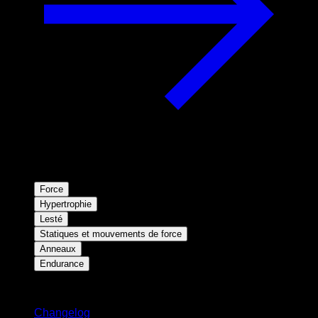
Force
Hypertrophie
Lesté
Statiques et mouvements de force
Anneaux
Endurance
Restez informé
Changelog