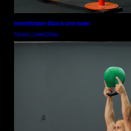
Isométrique dips à une main
Triceps ∙ LowerChest