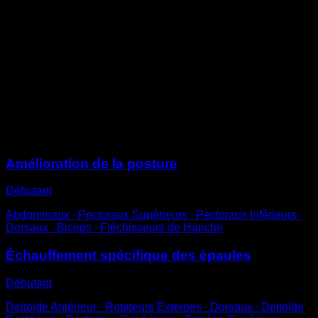
Devant la barre, saisis la bande élastique par les deux
extrémités
Tire dessus avec les deux mains, bras tendus, jusqu’à
former un T
Reviens à la position de départ pour compléter une
répétition
Tu peux varier la résistance de la bande élastique pour
ajuster la difficulté
Sessions
Amélioration de la posture
Débutant
Abdominaux ∙ Pectoraux Supérieurs ∙ Pectoraux Inférieurs ∙
Dorsaux ∙ Biceps ∙ Fléchisseurs de Hanche
Échauffement spécifique des épaules
Débutant
Deltoïde Antérieur ∙ Rotateurs Externes ∙ Dorsaux ∙ Deltoïde