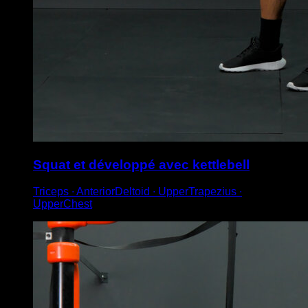
Squat et développé avec kettlebell
Triceps ∙ AnteriorDeltoid ∙ UpperTrapezius ∙
UpperChest