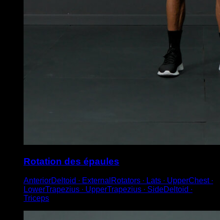
Rotation des épaules
AnteriorDeltoid ∙ ExternalRotators ∙ Lats ∙ UpperChest ∙
LowerTrapezius ∙ UpperTrapezius ∙ SideDeltoid ∙
Triceps