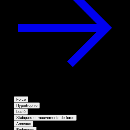
Force
Hypertrophie
Lesté
Statiques et mouvements de force
Anneaux
Endurance