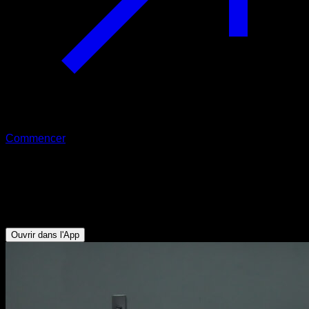
Commencer
T pull pour les trapèzes
Rotateurs Externes - Trapèze Inférieur - Deltoïde Postérieur -
Deltoïde Latéral - Triceps
Ouvrir dans l'App