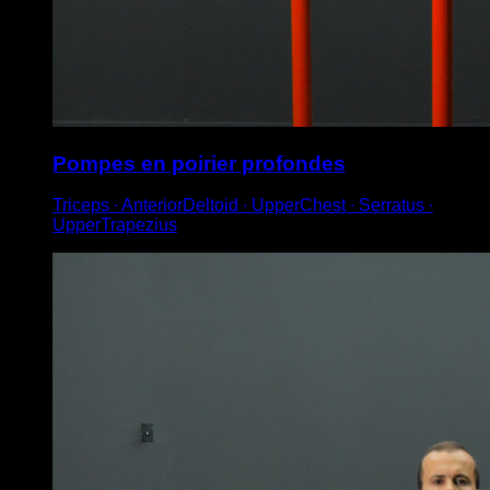
Pompes en poirier profondes
Triceps ∙ AnteriorDeltoid ∙ UpperChest ∙ Serratus ∙
UpperTrapezius