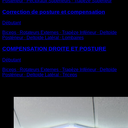
Postérieur ∙ Pectoraux Supérieurs ∙ Trapèze Supérieur
Correction de posture et compensation
Débutant
Biceps ∙ Rotateurs Externes ∙ Trapèze Inférieur ∙ Deltoïde
Postérieur ∙ Deltoïde Latéral ∙ Lombaires
COMPENSATION DROITE ET POSTURE
Débutant
Biceps ∙ Rotateurs Externes ∙ Trapèze Inférieur ∙ Deltoïde
Postérieur ∙ Deltoïde Latéral ∙ Triceps
Vous pourriez aussi aimer